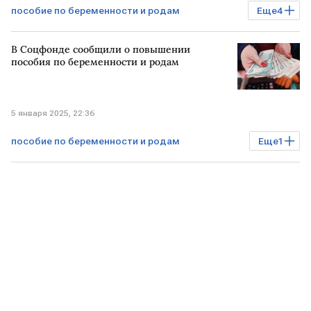
пособие по беременности и родам
Еще
4
Экономика
Общество
В Соцфонде сообщили о повышении
Татьяна Голикова
пособия
пособия по беременности и родам
5 января 2025, 22:36
пособие по беременности и родам
Еще
1
РОССИЯ
Соцфонд