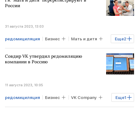
ГК "Мать и дитя" перерегистрируют в
РОССИЯ
России
31 августа 2023, 13:03
редомициляция
Бизнес
Мать и дитя
Еще
2
КИПР
РОССИЯ
Совдир VK утвердил редомиляцию
компании в Россию
11 августа 2023, 10:05
редомициляция
Бизнес
VK Company
Еще
1
РОССИЯ