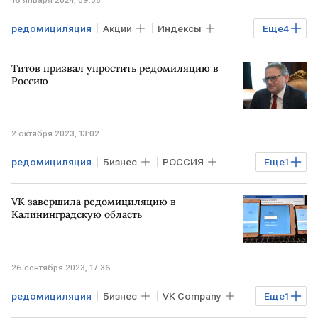
редомициляция
Акции
Индексы
Еще
4
Рынок
Мнения аналитиков
Титов призвал упростить редомиляцию в
индекс Мосбиржи
Курсы валют
Россию
2 октября 2023, 13:02
редомициляция
Бизнес
РОССИЯ
Еще
1
Борис Титов
VK завершила редомициляцию в
Калининградскую область
26 сентября 2023, 17:36
редомициляция
Бизнес
VK Company
Еще
1