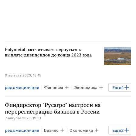
Polymetal рассчитывает вернуться к
выплате дивидендов до конца 2023 года
9 августа 2023, 18:45
редомициляция
Финансы
Экономика
Еще
4
Промышленность
РОССИЯ
Финдиректор "Русагро" настроен на
дивиденды
Полиметалл
перерегистрацию бизнеса в России
7 августа 2023, 19:31
редомициляция
Бизнес
Экономика
Еще
2