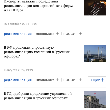
Эксперты назвали последствия
редомициляции квазироссийских фирм
для ПИФов
16 сентября 2024, 16:25
редомициляция
Экономика
РОССИЯ
В РФ продлили упрощенную
редомициляцию компаний в "русских
офшорах"
8 августа 2024, 21:49
редомициляция
Экономика
РОССИЯ
Еще
2
закон
продление
В ГД одобрили продление упрощенной
редомициляции в "русских офшорах"