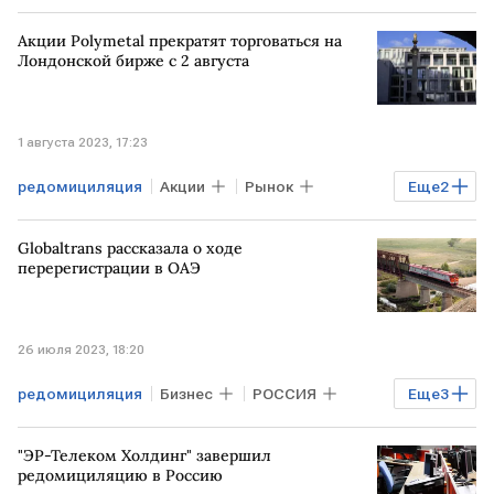
РОССИЯ
Русагро
Акции Polymetal прекратят торговаться на
Лондонской бирже с 2 августа
1 августа 2023, 17:23
редомициляция
Акции
Рынок
Еще
2
Лондонская фондовая биржа
Globaltrans рассказала о ходе
делистинг
перерегистрации в ОАЭ
26 июля 2023, 18:20
редомициляция
Бизнес
РОССИЯ
Еще
3
листинг
Globaltrans
"ЭР-Телеком Холдинг" завершил
перерегистрация
редомициляцию в Россию