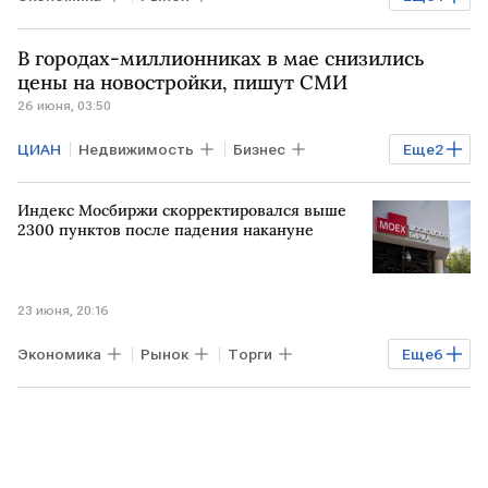
Владимир Чернов
Елена Кожухова
В городах-миллионниках в мае снизились
Мосбиржа
Транснефть
РТС
цены на новостройки, пишут СМИ
26 июня, 03:50
ЦИАН
Недвижимость
Бизнес
Еще
2
Экономика
Ведомости
Индекс Мосбиржи скорректировался выше
2300 пунктов после падения накануне
23 июня, 20:16
Экономика
Рынок
Торги
Еще
6
Индексы
США
РФ
Мосбиржа
РТС
"БКС Мир инвестиций"