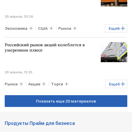
30 апреля, 20:26
Экономика
США
Рынок
Еще
6
Мосбиржа
Дональд Трамп
Российский рынок акций колеблется в
Владимир Путин
Сергей Суверов
умеренном плюсе
РИКОМ-ТРАСТ
РТС
20 апреля, 13:25
Рынок
Акции
Торги
Еще
5
Евгений Локтюхов
Мосбиржа
ЮГК
Показать еще 20 материалов
Роснефть
РОССИЯ
Продукты Прайм для бизнеса