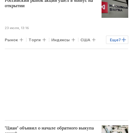
Российский рынок акций ушел в минус на
Сургутнефтегаз
открытии
23 июля, 13:16
Рынок
Торги
Индексы
США
Еще
7
УКРАИНА
Марко Рубио
Сергей Лавров
Богдан Зварич
Мосбиржа
Алроса
НЛМК
"Циан" объявил о начале обратного выкупа