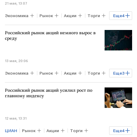
21 мая, 13:07
Экономика
Рынок
Акции
Торги
Еще
4
Богдан Зварич
Мосбиржа
"Лента"
Российский рынок акций немного вырос в
Русал
среду
13 мая, 20:06
Экономика
Рынок
Акции
Торги
Еще
3
Мосбиржа
РТС
Российский рынок акций усилил рост по
"БКС Мир инвестиций"
главному индексу
12 мая, 13:31
ЦИАН
Рынок
Акции
Торги
Еще
4