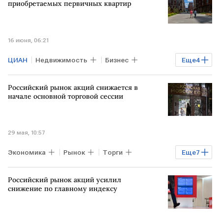
приобретаемых первичных квартир
16 июня, 06:21
ЦИАН
Недвижимость
Бизнес
Еще
4
РОССИЯ
Воронеж
ТОЛЬЯТТИ
Российский рынок акций снижается в
НОВОКУЗНЕЦК
начале основной торговой сессии
29 мая, 10:57
Экономика
Рынок
Торги
Еще
7
БЛИЖНИЙ ВОСТОК
США
ИРАН
Российский рынок акций усилил
Евгений Локтюхов
Мосбиржа
снижение по главному индексу
Дом.РФ
Русал