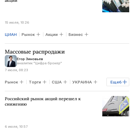
акций
15 июля, 10:26
ЦИАН
Рынок
Акции
Бизнес
Массовые распродажи
Егор Зиновьев
аналитик "Цифра брокер"
7 июля, 08:23
Рынок
Торги
США
УКРАИНА
Еще
6
Ленинградская область
Российский рынок акций перешел к
Алексей Заботкин
Мосбиржа
ВТБ
снижению
РТС
Мнения аналитиков
6 июля, 10:57