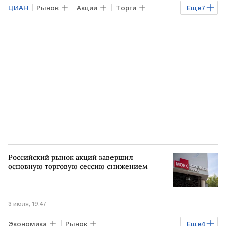
ЦИАН
Рынок
Акции
Торги
Еще
7
США
Владимир Чернов
Евгений Локтюхов
Елена Кожухова
Мосбиржа
НМТП
Экономика
Российский рынок акций завершил
основную торговую сессию снижением
3 июля, 19:47
Экономика
Рынок
Еще
4