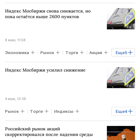
ЕВРОПА
Богдан Зварич
Мосбиржа
Индекс Мосбиржи снова снижается, но
Газпром
пока остаётся выше 2600 пунктов
8 мая, 11:58
Экономика
Рынок
Торги
Акции
Еще
5
РОСТОВ-НА-ДОНУ
Евгений Локтюхов
Индекс Мосбиржи усилил снижение
Мосбиржа
ПСБ
Аэрофлот
4 мая, 13:38
Рынок
Торги
Индексы
Еще
4
Евгений Локтюхов
Мосбиржа
Российский рынок акций
Лукойл
"Лента"
скорректировался после падения среды