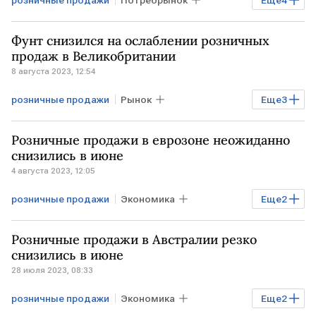
Бизнес
Экономика
США
Фунт снизился на ослаблении розничных
прогноз
продаж в Великобритании
8 августа 2023, 12:54
розничные продажи
Рынок
Еще
3
ВЕЛИКОБРИТАНИЯ
фунт стерлингов
Розничные продажи в еврозоне неожиданно
Курсы валют
снизились в июне
4 августа 2023, 12:05
розничные продажи
Экономика
Еще
2
статистика
ЕВРОЗОНА
Розничные продажи в Австралии резко
снизились в июне
28 июля 2023, 08:33
розничные продажи
Экономика
Еще
2