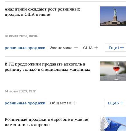
АВСТРАЛИЯ
статистика
Аналитики ожидают рост розничных
продаж в США в июне
18 июля 2023, 08:06
розничные продажи
Экономика
США
Еще
1
прогноз
В ГД предложили продавать алкоголь в
розницу только в специальных магазинах
14 июля 2023, 13:31
розничные продажи
Общество
Еще
6
Потребрынок
Здоровье
Бизнес
Розничные продажи в еврозоне в мае не
РОССИЯ
Госдума
изменились к апрелю