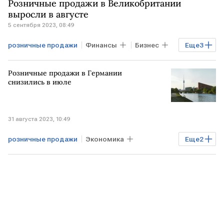
Розничные продажи в Великобритании
выросли в августе
5 сентября 2023, 08:49
розничные продажи
Финансы
Бизнес
Еще
3
Экономика
ВЕЛИКОБРИТАНИЯ
Розничные продажи в Германии
статистика
снизились в июле
31 августа 2023, 10:49
розничные продажи
Экономика
Еще
2
ГЕРМАНИЯ
статистика