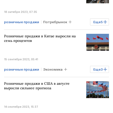
18 октября 2023, 07:35
розничные продажи
Потребрынок
Еще
5
Бизнес
Экономика
Розничные продажи в Китае выросли на
Мировая экономика
КИТАЙ
рост
семь процентов
15 сентября 2023, 05:41
розничные продажи
Экономика
Еще
3
Мировая экономика
рост
КИТАЙ
Розничные продажи в США в августе
выросли сильнее прогноза
14 сентября 2023, 15:37