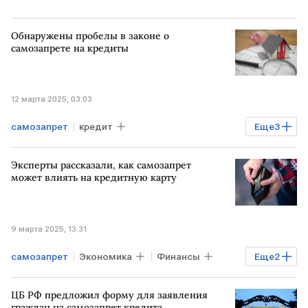
Обнаружены пробелы в законе о
самозапрете на кредиты
12 марта 2025, 03:03
самозапрет
кредит
Еще
3
самозапрет на кредиты
Бизнес
Эксперты рассказали, как самозапрет
Общество
может влиять на кредитную карту
9 марта 2025, 13:31
самозапрет
Экономика
Финансы
Еще
2
Финам
Банки
ЦБ РФ предложил форму для заявления
граждан на самозапрет кредита