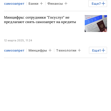
самозапрет
Банки
Финансы
Еще
7
Бизнес
МАГАДАНСКАЯ ОБЛАСТЬ
Минцифры: сотрудники "Госуслуг" не
КОМИ
Камчатский край
кредит
предлагают снять самозапрет на кредиты
самозапрет на кредиты
РОССИЯ
12 марта 2025, 11:24
самозапрет
Минцифры
Технологии
Еще
1
самозапрет на кредиты