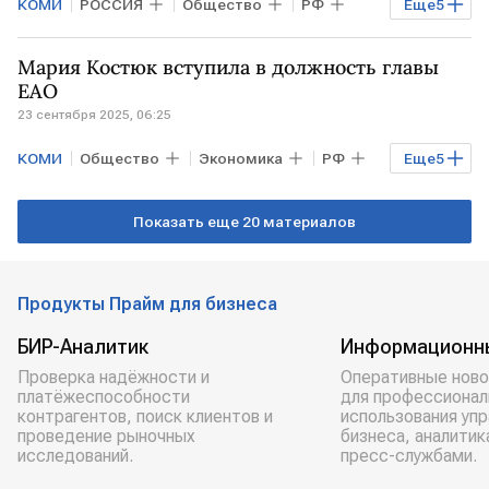
КОМИ
РОССИЯ
Общество
РФ
Еще
5
Новгородская область
Мария Костюк вступила в должность главы
Владимир Путин
Дмитрий Песков
ЕАО
23 сентября 2025, 06:25
Александр Хинштейн
Политика
КОМИ
Общество
Экономика
РФ
Еще
5
республика Коми
Владимир Путин
Показать еще 20 материалов
Единая Россия
ЛДПР
КПРФ
Продукты Прайм для бизнеса
БИР-Аналитик
Информационн
Проверка надёжности и
Оперативные ново
платёжеспособности
для профессионал
контрагентов, поиск клиентов и
использования уп
проведение рыночных
бизнеса, аналитик
исследований.
пресс-службами.