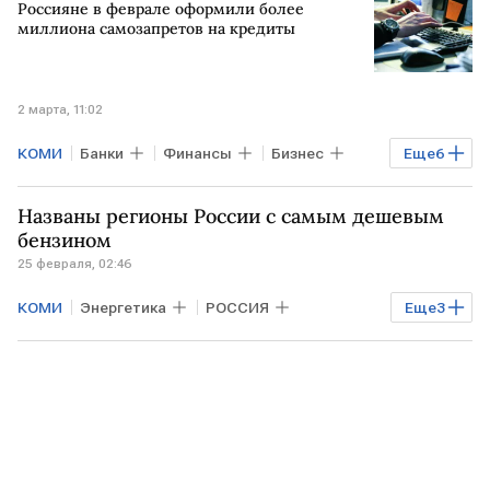
Россияне в феврале оформили более
Антон Силуанов
Минфин
миллиона самозапретов на кредиты
Совет Федерации
Госдума
2 марта, 11:02
КОМИ
Банки
Финансы
Бизнес
Еще
6
МАГАДАНСКАЯ ОБЛАСТЬ
Названы регионы России с самым дешевым
Камчатский край
кредит
бензином
25 февраля, 02:46
самозапрет
самозапрет на кредиты
КОМИ
Энергетика
РОССИЯ
Еще
3
РОССИЯ
Курганская область
Ивановская область
Росстат