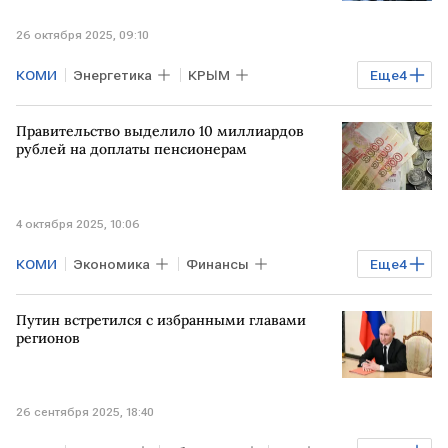
26 октября 2025, 09:10
КОМИ
Энергетика
КРЫМ
Еще
4
СЕВАСТОПОЛЬ
Сергей Аксенов
Правительство выделило 10 миллиардов
Сергей Цивилев
Мировая экономика
рублей на доплаты пенсионерам
4 октября 2025, 10:06
КОМИ
Экономика
Финансы
Еще
4
РОССИЯ
Бурятия
ЯКУТИЯ
Путин встретился с избранными главами
Социальный фонд
регионов
26 сентября 2025, 18:40