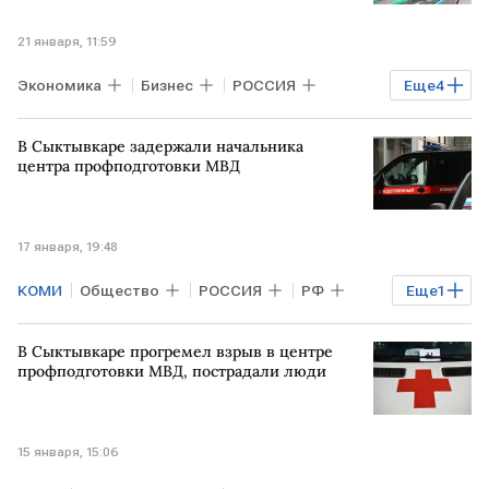
21 января, 11:59
Экономика
Бизнес
РОССИЯ
Еще
4
Северная Осетия
Марий Эл
В Сыктывкаре задержали начальника
ЯКУТИЯ
водка
центра профподготовки МВД
17 января, 19:48
КОМИ
Общество
РОССИЯ
РФ
Еще
1
МВД
В Сыктывкаре прогремел взрыв в центре
профподготовки МВД, пострадали люди
15 января, 15:06