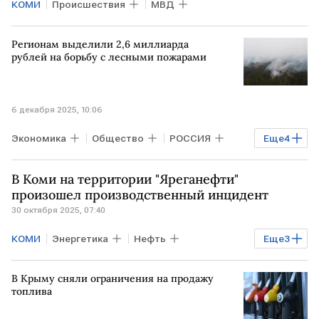
КОМИ
Происшествия
МВД
Регионам выделили 2,6 миллиарда
рублей на борьбу с лесными пожарами
6 декабря 2025, 10:06
Экономика
Общество
РОССИЯ
Еще
4
РФ
Бурятия
КРАСНОЯРСКИЙ КРАЙ
В Коми на территории "Яреганефти"
Михаил Мишустин
произошел производственный инцидент
30 октября 2025, 07:40
КОМИ
Энергетика
Нефть
Еще
3
Промышленность
республика Коми
В Крыму сняли ограничения на продажу
Лукойл
топлива