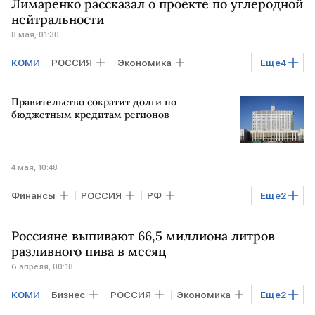
Лимаренко рассказал о проекте по углеродной
нейтральности
8 мая, 01:30
КОМИ
РОССИЯ
Экономика
Еще
4
Общество
ЯКУТИЯ
ТАТАРСТАН
Правительство сократит долги по
Владимир Путин
бюджетным кредитам регионов
4 мая, 10:48
Финансы
РОССИЯ
РФ
Еще
2
Удмуртия
Чувашия
Россияне выпивают 66,5 миллиона литров
Михаил Мишустин
разливного пива в месяц
6 апреля, 00:18
КОМИ
Бизнес
РОССИЯ
Экономика
Еще
2