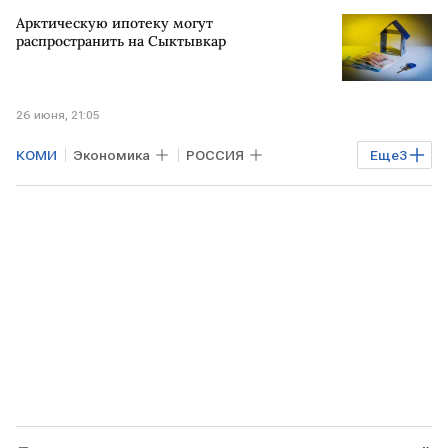
Промышленность
республика Коми
Арктическую ипотеку могут
РФ
распространить на Сыктывкар
26 июня, 21:05
КОМИ
Экономика
РОССИЯ
Еще
3
АРКТИКА
Дальний Восток
Юрий Трутнев