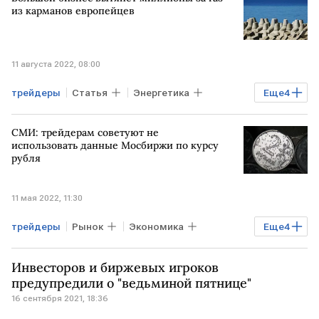
из карманов европейцев
11 августа 2022, 08:00
трейдеры
Статья
Энергетика
Еще
4
Эксклюзив
Газ
СПГ
СМИ: трейдерам советуют не
поставки газа
использовать данные Мосбиржи по курсу
рубля
11 мая 2022, 11:30
трейдеры
Рынок
Экономика
Еще
4
Мировая экономика
рубль
Инвесторов и биржевых игроков
Мосбиржа
Курсы валют
предупредили о "ведьминой пятнице"
16 сентября 2021, 18:36