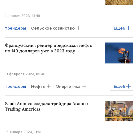
1 апреля 2023, 14:40
трейдеры
Сельское хозяйство
Еще
6
Экономика
Французский трейдер предсказал нефть
продовольственная безопасность
по 140 долларов уже в 2023 году
зерно
экспорт зерна
РОССИЯ
санкции против РФ
11 февраля 2023, 05:46
трейдеры
Нефть
Энергетика
Еще
6
Экономика
Мировая экономика
Saudi Aramco создала трейдера Aramco
ФРАНЦИЯ
Financial Times
прогноз
Trading Americas
Повышение
18 января 2023, 11:41