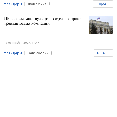
трейдеры
Экономика
Еще
4
Правительство РФ
ЦБ выявил манипуляции в сделках проп-
заградительная пошлина
экспорт
трейдинговых компаний
топливо
17 сентября 2024, 17:47
трейдеры
Банк России
Еще
1
биржевые торги
манипуляции