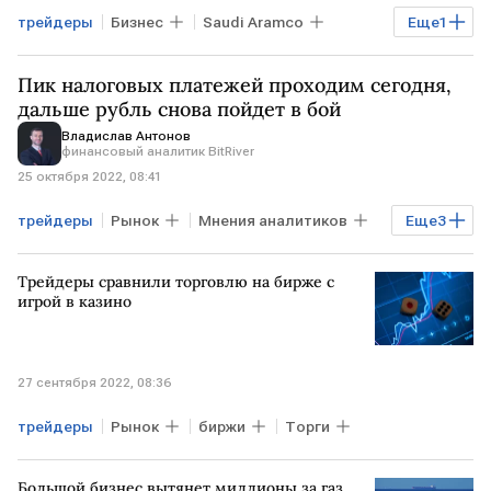
трейдеры
Бизнес
Saudi Aramco
Еще
1
США
Пик налоговых платежей проходим сегодня,
дальше рубль снова пойдет в бой
Владислав Антонов
финансовый аналитик BitRiver
25 октября 2022, 08:41
трейдеры
Рынок
Мнения аналитиков
Еще
3
Торги
рубль
прогноз
Трейдеры сравнили торговлю на бирже с
игрой в казино
27 сентября 2022, 08:36
трейдеры
Рынок
биржи
Торги
Большой бизнес вытянет миллионы за газ