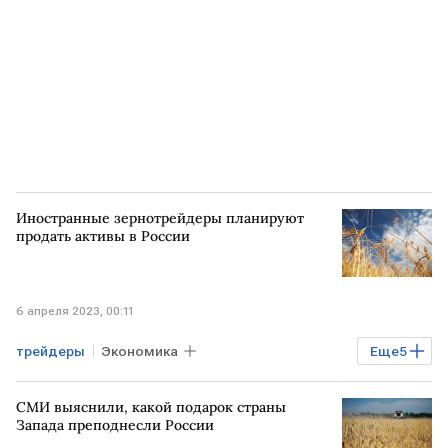
Иностранные зернотрейдеры планируют
продать активы в России
6 апреля 2023, 00:11
трейдеры
Экономика
Еще
5
Мировая экономика
продажи
СМИ выяснили, какой подарок страны
Минсельхоз
активы
зерно
Запада преподнесли России