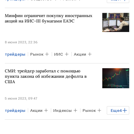
Финансы
Фонды
В мире
Минфин ограничит покупку иностранных
РОССИЯ
Сбербанк
акций на ИИС-III бумагами ЕАЭС
арбитражный суд
иск
8 июня 2023, 22:36
трейдеры
Рынок
ИИС
Акции
СМИ: трейдер заработал с помощью
пункта закона об избежании дефолта в
США
5 июня 2023, 09:47
трейдеры
Акции
Индексы
Рынок
Еще
4
Облигации
Торги
закон
госдолг США