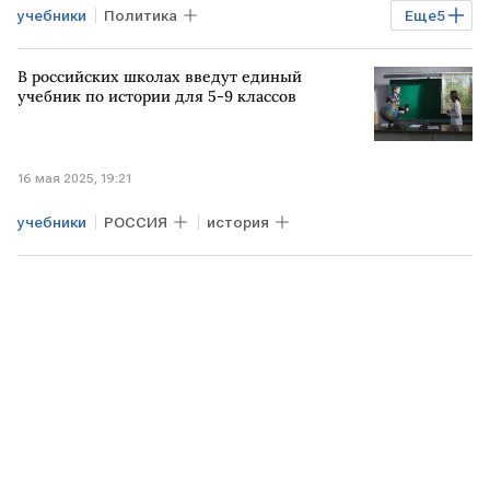
учебники
Политика
Еще
5
Владимир Мединский
переговоры
В российских школах введут единый
УКРАИНА
КРЫМ
история
учебник по истории для 5-9 классов
16 мая 2025, 19:21
учебники
РОССИЯ
история