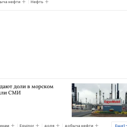
ыча нефти
Нефть
едают доли в морском
щили СМИ
инам
Equinor
доля
добыча нефти
Еще
1