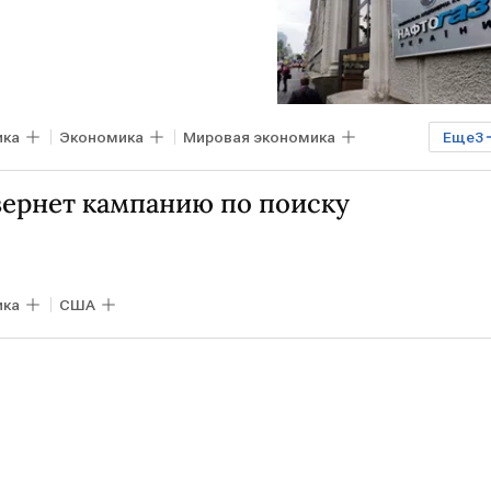
ика
Экономика
Мировая экономика
Еще
3
переговоры
Halliburton
вернет кампанию по поиску
ика
США