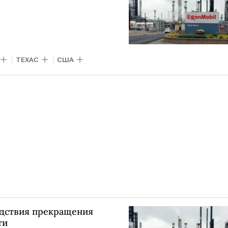
ТЕХАС
США
едствия прекращения
ти