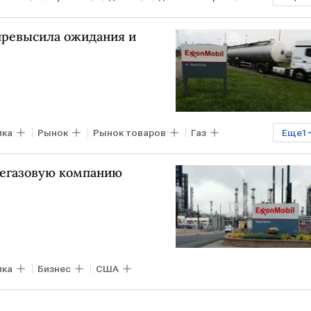
 превысила ожидания и
ика
Рынок
Рынок товаров
Газ
Еще
1
тегазовую компанию
ика
Бизнес
США