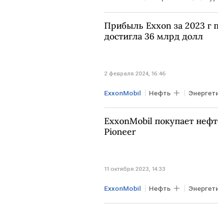
добыча газа
Прибыль Exxon за 2023 г
достигла 36 млрд долл
2 февраля 2024, 16:46
ExxonMobil
Нефть
Энергет
нефтегазовые компании
ExxonMobil покупает неф
Pioneer
11 октября 2023, 14:33
ExxonMobil
Нефть
Энергет