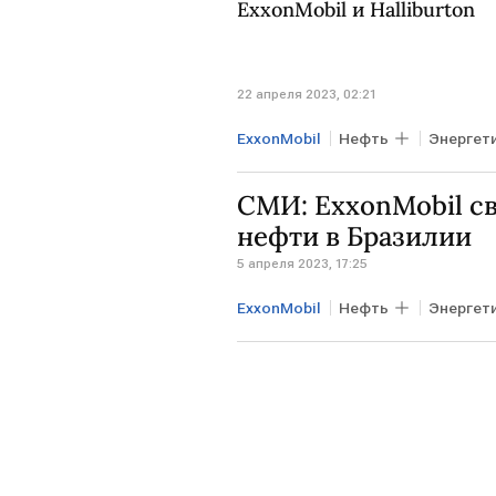
ExxonMobil и Halliburton
22 апреля 2023, 02:21
ExxonMobil
Нефть
Энергет
Газ
Нафтогаз Украины
СМИ: ExxonMobil с
нефти в Бразилии
5 апреля 2023, 17:25
ExxonMobil
Нефть
Энергет