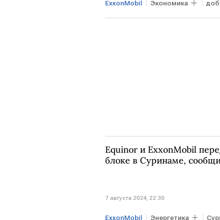
ExxonMobil
Экономика
доб
Equinor и ExxonMobil пер
блоке в Суринаме, сооб
7 августа 2024, 22:30
ExxonMobil
Энергетика
Сур