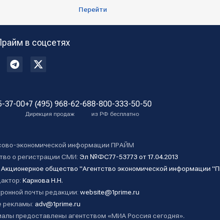
Перейти
Прайм в соцсетях
5-37-00
+7 (495) 968-62-68
8-800-333-50-50
Дирекция продаж
из РФ бесплатно
сово-экономической информации ПРАЙМ
тво о регистрации СМИ:
Эл №ФС77-53773 от 17.04.2013
:
Акционерное общество "Агентство экономической информации "
дактор:
Карнова Н.Н.
ронной почты редакции:
website@1prime.ru
 рекламы:
adv@1prime.ru
алы предоставлены агентством «МИА Россия сегодня».