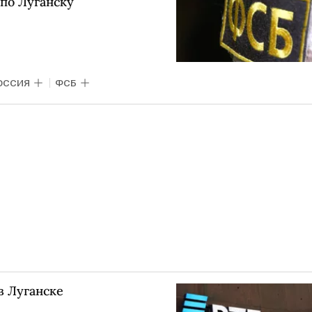
по Луганску
ОССИЯ
ФСБ
в Луганске