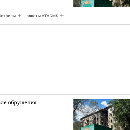
бстрелы
ракеты ATACMS
сле обрушения