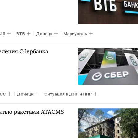
ИЯ
ВТБ
Донецк
Мариуполь
еления Сбербанка
СС
Донецк
Ситуация в ДНР и ЛНР
пятью ракетами ATACMS