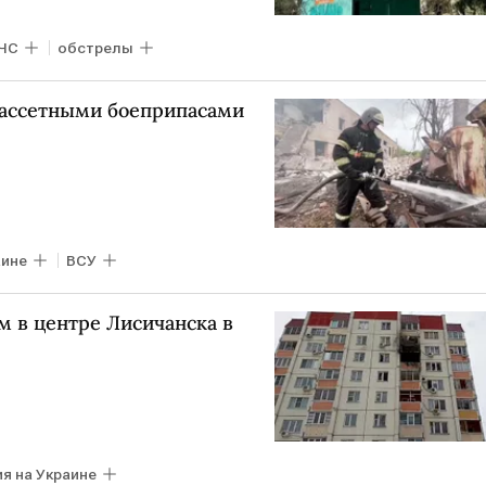
ЧС
обстрелы
кассетными боеприпасами
аине
ВСУ
м в центре Лисичанска в
я на Украине