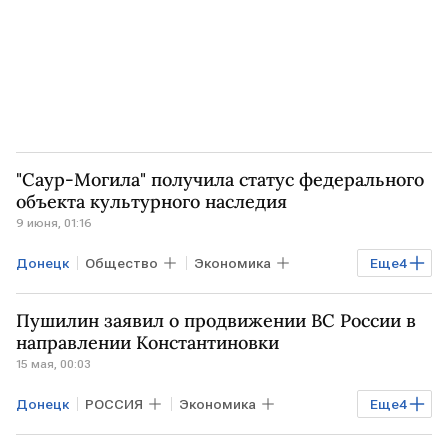
"Саур-Могила" получила статус федерального
объекта культурного наследия
9 июня, 01:16
Донецк
Общество
Экономика
Еще
4
РОССИЯ
ЛНР
Херсонская область
Пушилин заявил о продвижении ВС России в
Владимир Путин
направлении Константиновки
15 мая, 00:03
Донецк
РОССИЯ
Экономика
Еще
4
Общество
Константиновка
РФ