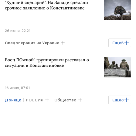
"Худший сценарий". На Западе сделали
срочное заявление о Константиновке
26 июня, 22:21
Спецоперация на Украине
Еще
5
Константиновка
ЗАПАД
УКРАИНА
Боец "Южной" группировки рассказал о
ВСУ
ВС РФ
ситуации в Константиновке
16 июня, 07:01
Донецк
РОССИЯ
Общество
Еще
3
Константиновка
ВСУ
Спецоперация на Украине