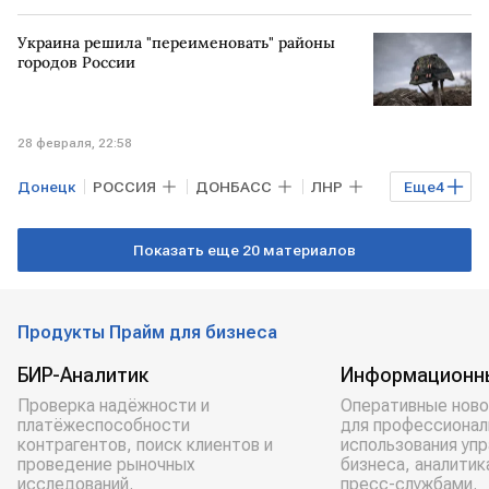
Украина решила "переименовать" районы
городов России
28 февраля, 22:58
Донецк
РОССИЯ
ДОНБАСС
ЛНР
Еще
4
Владимир Зеленский
Дмитрий Песков
Показать еще 20 материалов
Юрий Ушаков
ВСУ
Продукты Прайм для бизнеса
БИР-Аналитик
Информационн
Проверка надёжности и
Оперативные ново
платёжеспособности
для профессионал
контрагентов, поиск клиентов и
использования уп
проведение рыночных
бизнеса, аналитик
исследований.
пресс-службами.