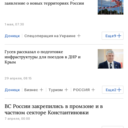
заявление о новых территориях России
1 мая, 07:30
Донецк
Спецоперация на Украине
Еще
9
МИД
ВСУ
ЦРУ
Гусев рассказал о подготовке
Владимир Путин
Дональд Трамп
инфраструктуры для поездов в ДНР и
Крым
Мария Захарова
Херсон
ЗАПОРОЖЬЕ
Общество
29 апреля, 08:15
Мировая экономика
Донецк
Бизнес
Туризм
РОССИЯ
Еще
2
Мариуполь
Воронеж
ВС России закрепились в промзоне и в
частном секторе Константиновки
7 апреля, 00:00