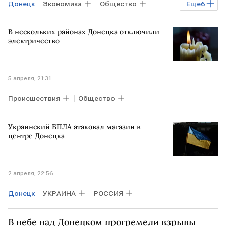
Донецк
Экономика
Общество
Еще
6
РОССИЯ
Константиновка
РФ
В нескольких районах Донецка отключили
ВС РФ
"Веди"
ВСУ
электричество
5 апреля, 21:31
Происшествия
Общество
Украинский БПЛА атаковал магазин в
центре Донецка
2 апреля, 22:56
Донецк
УКРАИНА
РОССИЯ
В небе над Донецком прогремели взрывы