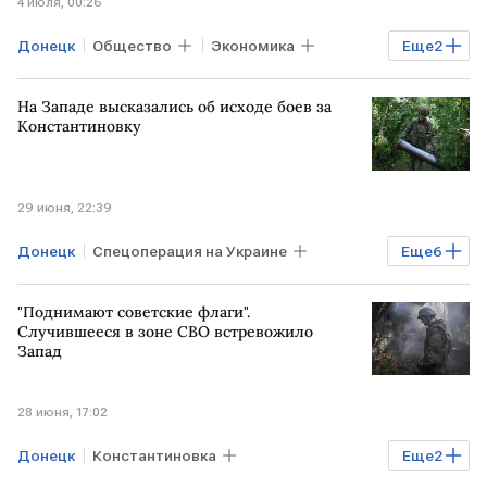
4 июля, 00:26
Донецк
Общество
Экономика
Еще
2
Константиновка
ВСУ
На Западе высказались об исходе боев за
Константиновку
29 июня, 22:39
Донецк
Спецоперация на Украине
Еще
6
Константиновка
РОССИЯ
ЗАПАД
"Поднимают советские флаги".
Владимир Путин
ВСУ
ВС РФ
Случившееся в зоне СВО встревожило
Запад
28 июня, 17:02
Донецк
Константиновка
Еще
2