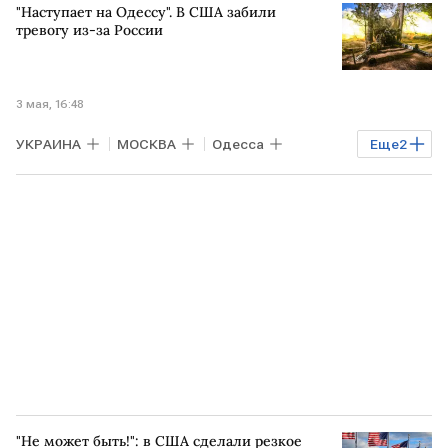
"Наступает на Одессу". В США забили
Денис Пушилин
тревогу из-за России
3 мая, 16:48
УКРАИНА
МОСКВА
Одесса
Еще
2
Владимир Путин
НАТО
"Не может быть!": в США сделали резкое