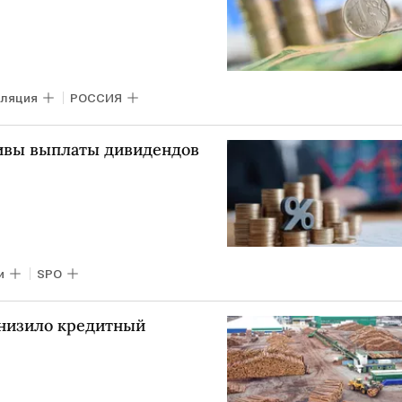
ляция
РОССИЯ
ивы выплаты дивидендов
и
SPO
онизило кредитный