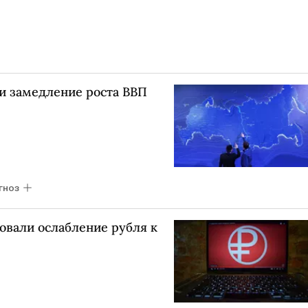
ли замедление роста ВВП
гноз
ровали ослабление рубля к