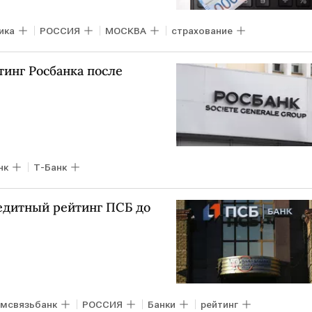
ика
РОССИЯ
МОСКВА
страхование
тинг Росбанка после
нк
Т-Банк
редитный рейтинг ПСБ до
мсвязьбанк
РОССИЯ
Банки
рейтинг