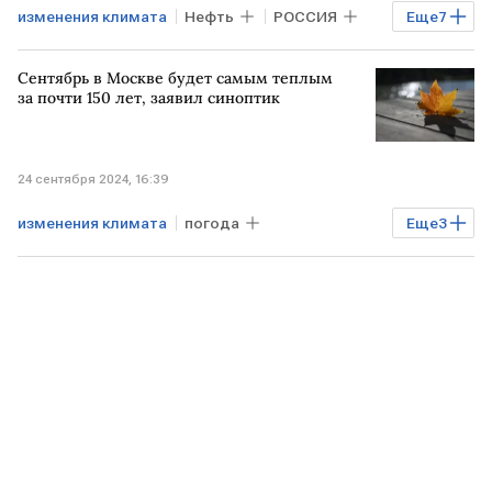
изменения климата
Нефть
РОССИЯ
Еще
7
БРАЗИЛИЯ
РФ
Юрий Ушаков
Сентябрь в Москве будет самым теплым
Владимир Путин
ООН
экология
за почти 150 лет, заявил синоптик
климат
24 сентября 2024, 16:39
изменения климата
погода
Еще
3
теплая погода
климат
теплый климат на Земле