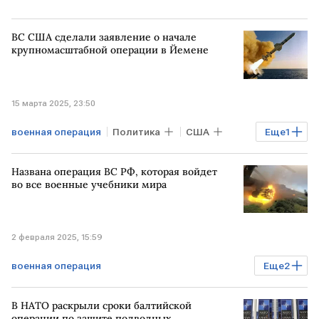
ВС США сделали заявление о начале
крупномасштабной операции в Йемене
15 марта 2025, 23:50
военная операция
Политика
США
Еще
1
ЙЕМЕН
Названа операция ВС РФ, которая войдет
во все военные учебники мира
2 февраля 2025, 15:59
военная операция
Еще
2
Спецоперация на Украине
ВС РФ
В НАТО раскрыли сроки балтийской
экспертное мнение
операции по защите подводных