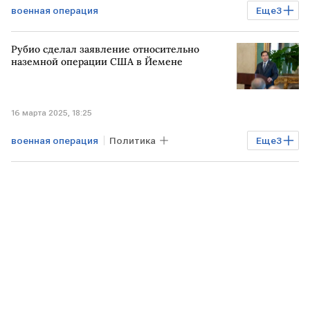
военная операция
Еще
3
Спецоперация на Украине
Рубио сделал заявление относительно
Конфликт на Украине
Рамзан Кадыров
наземной операции США в Йемене
ВС РФ
16 марта 2025, 18:25
военная операция
Политика
Еще
3
Марк Рубио
США
ЙЕМЕН