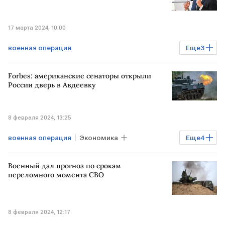
17 марта 2024, 10:00
военная операция
Еще
3
Спецоперация на Украине
ФРАНЦИЯ
Forbes: американские сенаторы открыли
Эммануэль Макрон
УКРАИНА
России дверь в Авдеевку
8 февраля 2024, 13:25
военная операция
Экономика
Еще
4
Мировая экономика
Конгресс США
Военный дал прогноз по срокам
помощь Украине
СВО
переломного момента СВО
8 февраля 2024, 12:17