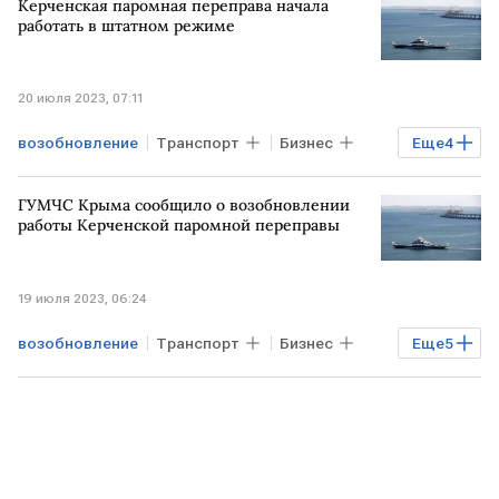
Керченская паромная переправа начала
безвизовый режим
работать в штатном режиме
20 июля 2023, 07:11
возобновление
Транспорт
Бизнес
Еще
4
Экономика
ГУМЧС Крыма сообщило о возобновлении
Керченская паромная переправа
работы Керченской паромной переправы
работа
КРЫМ
19 июля 2023, 06:24
возобновление
Транспорт
Бизнес
Еще
5
Регионы
Экономика
Керченская паромная переправа
работа
КРЫМ