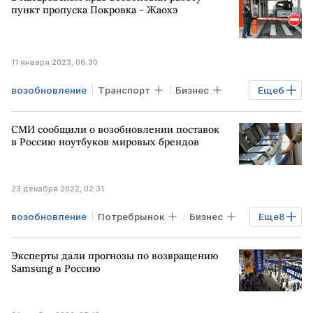
перевозки пассажиров
пункт пропуска Покровка - Жаохэ
11 января 2023, 06:30
возобновление
Транспорт
Бизнес
Еще
6
Экономика
Мировая экономика
СМИ сообщили о возобновлении поставок
Хабаровский край
пункты пропуска
в Россию ноутбуков мировых брендов
КИТАЙ
работа
23 декабря 2022, 02:31
возобновление
Потребрынок
Бизнес
Еще
8
Экономика
Мировая экономика
Эксперты дали прогнозы по возвращению
поставки
продажи
ноутбуки
Samsung в Россию
Бренды
HP
ASUS