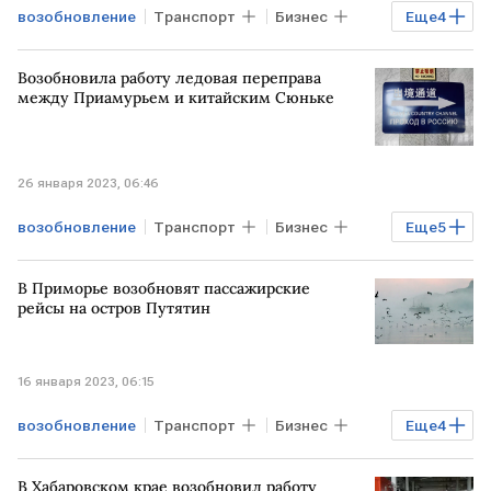
возобновление
Транспорт
Бизнес
Еще
4
Экономика
Мировая экономика
Возобновила работу ледовая переправа
ГРУЗИЯ
авиасообщение
между Приамурьем и китайским Сюньке
26 января 2023, 06:46
возобновление
Транспорт
Бизнес
Еще
5
Экономика
Мировая экономика
В Приморье возобновят пассажирские
КИТАЙ
переправа
работа
рейсы на остров Путятин
16 января 2023, 06:15
возобновление
Транспорт
Бизнес
Еще
4
Регионы
Экономика
Приморье
В Хабаровском крае возобновил работу