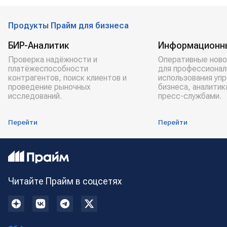
платная подписка
Продукты Прайм для бизнеса
БИР-Аналитик
Информационн
Проверка надёжности и
Оперативные ново
платёжеспособности
для профессионал
контрагентов, поиск клиентов и
использования уп
проведение рыночных
бизнеса, аналитик
исследований.
пресс-службами.
Перейти
Перейти
Читайте Прайм в соцсетях