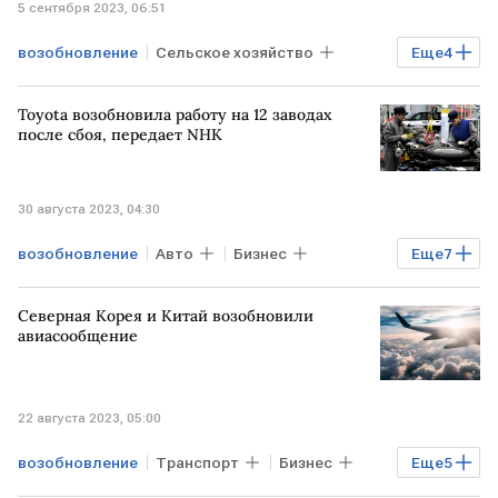
5 сентября 2023, 06:51
возобновление
Сельское хозяйство
Еще
4
Экономика
Мировая экономика
Toyota возобновила работу на 12 заводах
КИТАЙ
зерновая сделка
после сбоя, передает NHK
30 августа 2023, 04:30
возобновление
Авто
Бизнес
Еще
7
Экономика
Мировая экономика
Северная Корея и Китай возобновили
Промышленность
ЯПОНИЯ
Toyota
авиасообщение
завод
работа
22 августа 2023, 05:00
возобновление
Транспорт
Бизнес
Еще
5