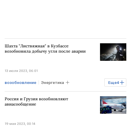
Шахта "Листвяжная" в Кузбассе
возобновила добычу угля после аварии
13 июля 2023, 06:01
возобновление
Энергетика
Еще
4
Экономика
Промышленность
Россия и Грузия возобновляют
КУЗБАСС
шахта Листвяжная
авиасообщение
добыча угля
19 мая 2023, 00:14