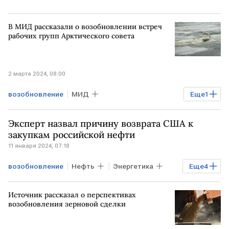
В МИД рассказали о возобновлении встреч
рабочих групп Арктического совета
2 марта 2024, 08:00
возобновление
МИД
Еще
1
Арктический совет
Эксперт назвал причину возврата США к
закупкам российской нефти
11 января 2024, 07:18
возобновление
Нефть
Энергетика
Еще
4
Экономика
Мировая экономика
Источник рассказал о перспективах
США
импорт
возобновления зерновой сделки