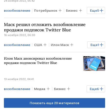
24 ноября 2022, 05:42
возобновление
Потребрынок
Бизнес
Еще
5
Экономика
Мировая экономика
Маск решил отложить возобновление
Samsung
поставки
прогноз
продажи подписок Twitter Blue
16 ноября 2022, 06:00
возобновление
США
Илон Маск
Еще
1
Twitter Blue
Илон Маск анонсировал возобновление
продажи подписок Twitter Blue
13 ноября 2022, 04:41
возобновление
Медиа
Бизнес
Еще
6
Экономика
Мировая экономика
Показать еще 20 материалов
США
Илон Маск
Twitter Blue