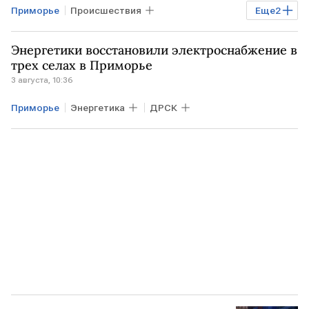
Приморье
Происшествия
Еще
2
Владивосток
электроснабжение
Энергетики восстановили электроснабжение в
Общество
трех селах в Приморье
3 августа, 10:36
Приморье
Энергетика
ДРСК