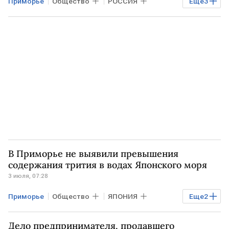
Приморье
Общество
РОССИЯ
Еще
3
Владивосток
МЧС
Происшествия
В Приморье не выявили превышения
содержания трития в водах Японского моря
3 июля, 07:28
Приморье
Общество
ЯПОНИЯ
Еще
2
ПРИМОРСКИЙ КРАЙ
Роспотребнадзор
Дело предпринимателя, продавшего