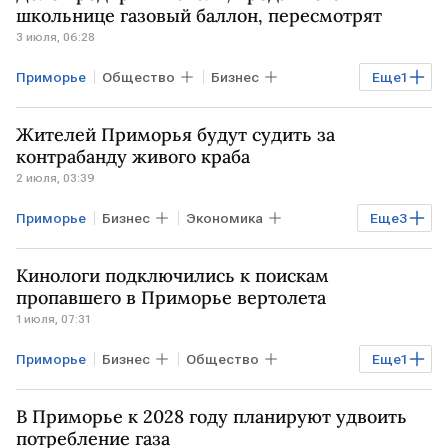
школьнице газовый баллон, пересмотрят
3 июля, 06:28
Приморье
Общество
Бизнес
Еще
1
Экономика
Жителей Приморья будут судить за
контрабанду живого краба
2 июля, 03:39
Приморье
Бизнес
Экономика
Еще
3
Общество
РФ
УМВД
Кинологи подключились к поискам
пропавшего в Приморье вертолета
1 июля, 07:31
Приморье
Бизнес
Общество
Еще
1
РОССИЯ
В Приморье к 2028 году планируют удвоить
потребление газа