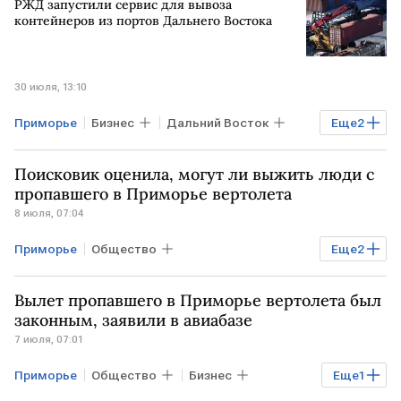
РЖД запустили сервис для вывоза
контейнеров из портов Дальнего Востока
30 июля, 13:10
Приморье
Бизнес
Дальний Восток
Еще
2
НОВОСИБИРСК
РЖД
Поисковик оценила, могут ли выжить люди с
пропавшего в Приморье вертолета
8 июля, 07:04
Приморье
Общество
Еще
2
ПРИМОРСКИЙ КРАЙ
Происшествия
Вылет пропавшего в Приморье вертолета был
законным, заявили в авиабазе
7 июля, 07:01
Приморье
Общество
Бизнес
Еще
1