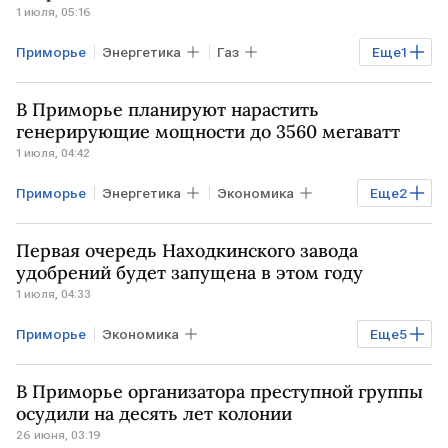
1 июля, 05:16
Приморье
Энергетика
Газ
Еще
1
РОССИЯ
Владивосток
В Приморье планируют нарастить
генерирующие мощности до 3560 мегаватт
1 июля, 04:42
Приморье
Энергетика
Экономика
Еще
2
ПРИМОРСКИЙ КРАЙ
Владивосток
Первая очередь Находкинского завода
удобрений будет запущена в этом году
1 июля, 04:33
Приморье
Экономика
Еще
5
Промышленность
РОССИЯ
В Приморье организатора преступной группы
Дальний Восток
РФ
осудили на десять лет колонии
26 июня, 03:19
Олег Кожемяко