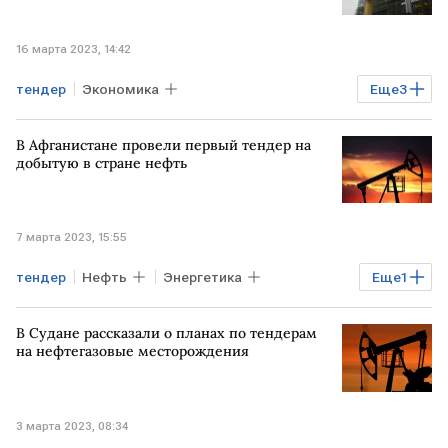
16 марта 2023, 14:42
тендер
Экономика
Еще
3
Мировая экономика
ЕС
КИТАЙ
В Афганистане провели первый тендер на
Еврокомиссия
добытую в стране нефть
7 марта 2023, 15:55
тендер
Нефть
Энергетика
Еще
1
АФГАНИСТАН
В Судане рассказали о планах по тендерам
на нефтегазовые месторождения
3 марта 2023, 08:34