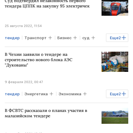
Суд подтвердил незаконность первого
тендера ЦППК на закупку 95 электричек
25 августа 2022, 11:54
тендер
Транспорт
Бизнес
суд
Еще
2
электрички
ЦППК
В Чехии заявили о тендере на
строительство нового блока АЭС
"Дукованы"
9 февраля 2022, 00:47
тендер
Энергетика
Экономика
Еще
2
ЧЕХИЯ
АЭС
В ФСВТС рассказали о планах участия в
малазийском тендере