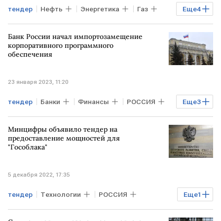
тендер
Нефть
Энергетика
Газ
Еще
4
добыча нефти
добыча газа
Банк России начал импортозамещение
СУДАН
месторождение
корпоративного программного
обеспечения
23 января 2023, 11:20
тендер
Банки
Финансы
РОССИЯ
Еще
3
Банк России
ПО
Минцифры объявило тендер на
импортозамещение
предоставление мощностей для
"Гособлака"
5 декабря 2022, 17:35
тендер
Технологии
РОССИЯ
Еще
1
Минцифры