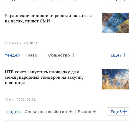
Рынок товаров
Экономика
Газ
Украинские чиновники решили нажиться
ЕС
ЕК
на детях, пишет СМИ
15 июня 2023, 18:11
тендер
Право
Общество
Еще
7
Экономика
Мировая экономика
НТБ хочет запустить площадку для
УКРАИНА
дети
госзакупки
международных тендеров на закупку
пшеницы
чиновники
уголовное наказание
11 мая 2023, 03:33
тендер
Сельское хозяйство
Рынок
Еще
3
Рынок товаров
Экономика
пшеница