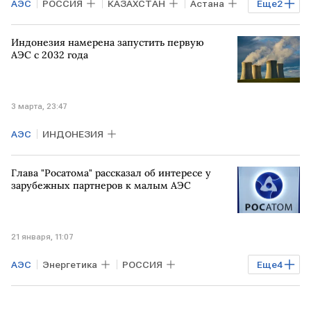
АЭС
РОССИЯ
КАЗАХСТАН
Астана
Еще
2
Алексей Лихачев
Росатом
Индонезия намерена запустить первую
АЭС с 2032 года
3 марта, 23:47
АЭС
ИНДОНЕЗИЯ
Глава "Росатома" рассказал об интересе у
зарубежных партнеров к малым АЭС
21 января, 11:07
АЭС
Энергетика
РОССИЯ
Еще
4
Алексей Лихачев
Михаил Мишустин