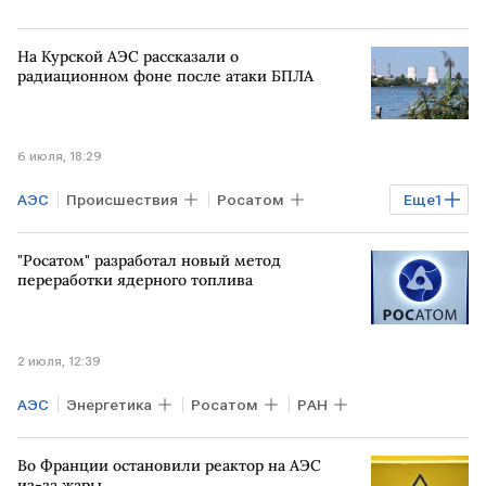
На Курской АЭС рассказали о
радиационном фоне после атаки БПЛА
6 июля, 18:29
АЭС
Происшествия
Росатом
Еще
1
Курская АЭС
"Росатом" разработал новый метод
переработки ядерного топлива
2 июля, 12:39
АЭС
Энергетика
Росатом
РАН
Во Франции остановили реактор на АЭС
из-за жары