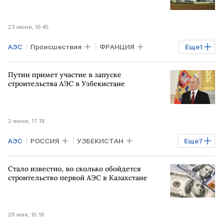
23 июня, 10:45
АЭС
Происшествия
ФРАНЦИЯ
Еще
1
жара
Путин примет участие в запуске
строительства АЭС в Узбекистане
2 июня, 17:18
АЭС
РОССИЯ
УЗБЕКИСТАН
Еще
7
САНКТ-ПЕТЕРБУРГ
РФ
Стало известно, во сколько обойдется
Юрий Ушаков
Владимир Путин
строительство первой АЭС в Казахстане
Алексей Лихачев
МАГАТЭ
Росатом
28 мая, 15:18