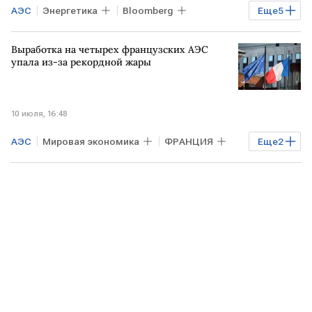
АЭС
Энергетика
Bloomberg
Еще
5
ЕВРОПА
Мировая экономика
Выработка на четырех французских АЭС
ВОСТОЧНАЯ ЕВРОПА
СЕРБИЯ
упала из-за рекордной жары
электроэнергия
10 июля, 16:48
АЭС
Мировая экономика
ФРАНЦИЯ
Еще
2
ЕВРОПА
жара