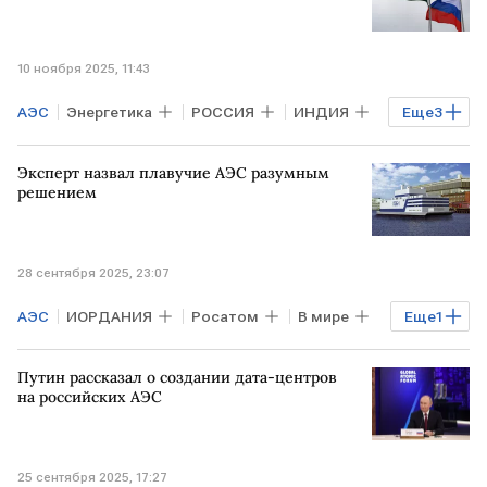
10 ноября 2025, 11:43
АЭС
Энергетика
РОССИЯ
ИНДИЯ
Еще
3
Алексей Лихачев
Росатом
Эксперт назвал плавучие АЭС разумным
атомная энергетика
решением
28 сентября 2025, 23:07
АЭС
ИОРДАНИЯ
Росатом
В мире
Еще
1
Мировая экономика
Путин рассказал о создании дата-центров
на российских АЭС
25 сентября 2025, 17:27