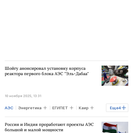
Росатом
атомная энергетика
Шойгу анонсировал установку корпуса
реактора первого блока АЭС "Эль-Дабаа"
10 ноября 2025, 13:31
АЭС
Энергетика
ЕГИПЕТ
Каир
Еще
4
РФ
Сергей Шойгу
Россия и Индия проработают проекты АЭС
АЭС "Эль-Дабаа"
Росатом
большой и малой мощности