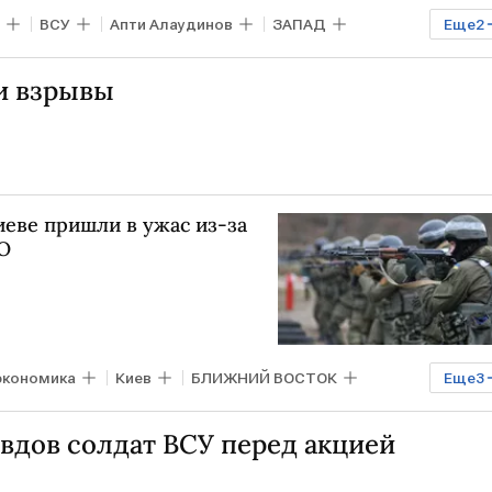
ВСУ
Апти Алаудинов
ЗАПАД
Еще
2
тво
и взрывы
Киеве пришли в ужас из-за
О
экономика
Киев
БЛИЖНИЙ ВОСТОК
Еще
3
в
ВСУ
вдов солдат ВСУ перед акцией