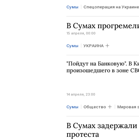
Сумы
Спецоперация на Украине
Мировая экономика
Общес
В Сумах прогремел
15 апреля, 00:00
Сумы
УКРАИНА
"Пойдут на Банковую". В 
произошедшего в зоне СВ
14 апреля, 23:00
Сумы
Общество
Мировая 
Олег Соскин
Апти Алаудино
В Сумах задержали 
протеста