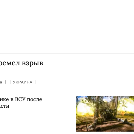
гремел взрыв
а
УКРАИНА
ике в ВСУ после
асти