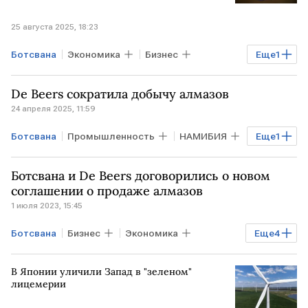
25 августа 2025, 18:23
Ботсвана
Экономика
Бизнес
Еще
1
Общество
De Beers сократила добычу алмазов
24 апреля 2025, 11:59
Ботсвана
Промышленность
НАМИБИЯ
Еще
1
De Beers
Ботсвана и De Beers договорились о новом
соглашении о продаже алмазов
1 июля 2023, 15:45
Ботсвана
Бизнес
Экономика
Еще
4
Промышленность
De Beers
В Японии уличили Запад в "зеленом"
алмазы
соглашение
лицемерии