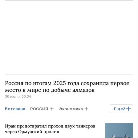
АНГОЛА
НАМИБИЯ
De Beers
Россия по итогам 2025 года сохранила первое
место в мире по добыче алмазов
30 июня, 00:34
Ботсвана
РОССИЯ
Экономика
Еще
3
Промышленность
АНГОЛА
Иран предотвратил проход двух танкеров
КАНАДА
через Ормузский пролив