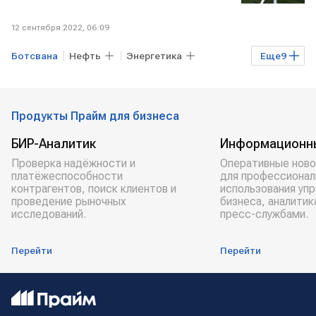
12 сентября 2022, 06:09
Ботсвана
Нефть
Энергетика
Еще
9
Альтернативная энергетика
Экономика
Мировая экономика
Продукты Прайм для бизнеса
Газ
Южная Африка
КОЛУМБИЯ
БИР-Аналитик
Информационн
США
зеленая энергетика
Проверка надёжности и
Оперативные ново
платёжеспособности
для профессионал
Ископаемые ресурсы
контрагентов, поиск клиентов и
использования уп
проведение рыночных
бизнеса, аналитик
исследований.
пресс-службами.
Перейти
Перейти