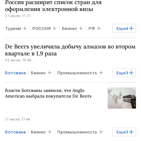
Россия расширит список стран для
оформления электронной визы
27 июля, 17:21
Туризм
РОССИЯ
Бизнес
РФ
Еще
4
ЭФИОПИЯ
ТАНЗАНИЯ
МИД РФ
De Beers увеличила добычу алмазов во втором
МИД
квартале в 1,9 раза
23 июля, 19:46
Ботсвана
Бизнес
Промышленность
Еще
3
НАМИБИЯ
КАНАДА
De Beers
Власти Ботсваны заявили, что Anglo
American выбрала покупателя De Beers
17 июля, 17:44
Ботсвана
Бизнес
Промышленность
Еще
3