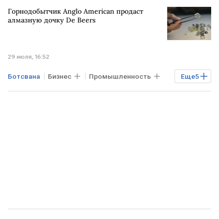
Промышленность
НАМИБИЯ
Горнодобытчик Anglo American продаст
Южная Африка
De Beers
алмазную дочку De Beers
29 июля, 16:52
Ботсвана
Бизнес
Промышленность
Еще
5
Экономика
ЮАР
АФРИКА
De Beers
BHP