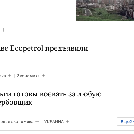
ве Ecopetrol предъявили
ика
Экономика
ьги готовы воевать за любую
вербовщик
овая экономика
УКРАИНА
Еще
2