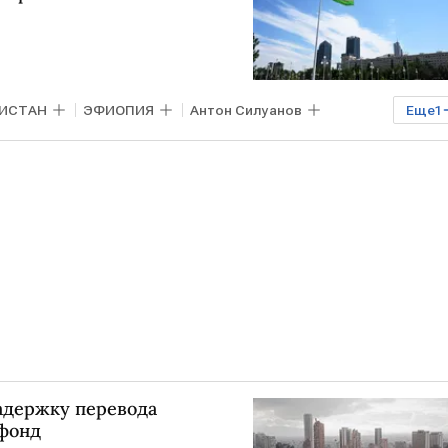
КИСТАН
ЭФИОПИЯ
Антон Силуанов
Еще
1
адержку перевода
сфонд