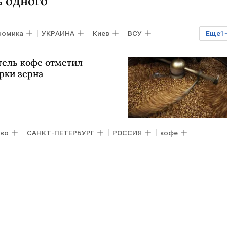
 одного
номика
УКРАИНА
Киев
ВСУ
Еще
1
тель кофе отметил
рки зерна
во
САНКТ-ПЕТЕРБУРГ
РОССИЯ
кофе