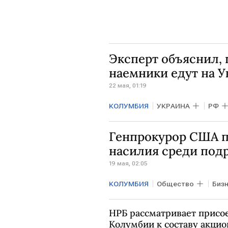
Эксперт объяснил,
наемники едут на У
22 мая, 01:19
КОЛУМБИЯ
УКРАИНА
РФ
Генпрокурор США п
насилия среди под
19 мая, 02:05
КОЛУМБИЯ
Общество
Биз
НРБ рассматривает присо
Колумбии к составу акци