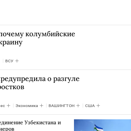
 почему колумбийские
краину
ВСУ
редупредила о разгуле
ростков
нес
Экономика
ВАШИНГТОН
США
единение Узбекистана и
онеров