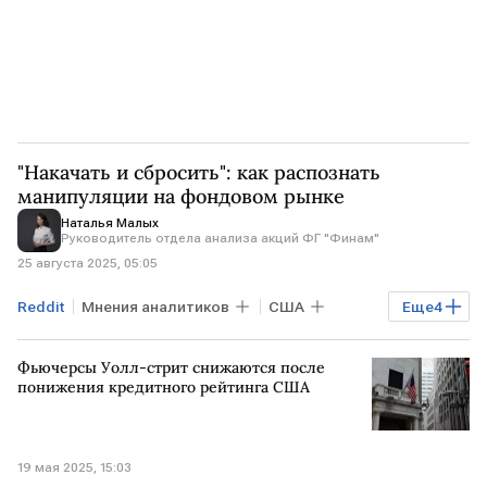
"Накачать и сбросить": как распознать
манипуляции на фондовом рынке
Наталья Малых
Руководитель отдела анализа акций ФГ "Финам"
25 августа 2025, 05:05
Reddit
Мнения аналитиков
США
Еще
4
GameStop
Мосбиржа
биржи
Фьючерсы Уолл-стрит снижаются после
Акции
понижения кредитного рейтинга США
19 мая 2025, 15:03