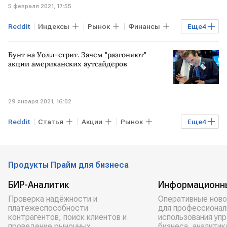
5 февраля 2021, 17:55
Reddit
Индексы
Рынок
Финансы
Еще
4
Экономика
Бунт на Уолл-стрит. Зачем "разгоняют"
Санкт-Петербургская биржа
GameStop
акции американских аутсайдеров
Мосбиржа
29 января 2021, 16:02
Reddit
Статья
Акции
Рынок
Еще
4
Торги
США
Уолл-стрит
биржи
Продукты Прайм для бизнеса
БИР-Аналитик
Информационн
Проверка надёжности и
Оперативные ново
платёжеспособности
для профессионал
контрагентов, поиск клиентов и
использования уп
проведение рыночных
бизнеса, аналитик