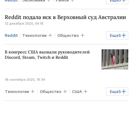
Reddit
Экономика
Рынок
Еще
5
Индексы
Акции
США
Reddit подала иск в Верховный суд Австралии
Dow Jones
Apple
12 декабря 2025, 04:18
Nasdaq Composite
Reddit
Технологии
Общество
Еще
5
АВСТРАЛИЯ
РФ
США
В конгресс США вызвали руководителей
Верховный суд
Facebook
Discord, Steam, Twitch и Reddit
18 сентября 2025, 18:34
Технологии
Общество
США
Еще
5
Дональд Трамп
Роберт Фицо
Discord
Steam
Twitch