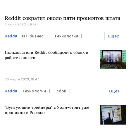
Reddit сократит около пяти процентов штата
7 июня 2023, 09:47
Reddit
ИТ-бизнес
Технологии
Еще
2
США
сокращение штата
Пользователи Reddit сообщили о сбоях в
реструктуризация
работе соцсети
30 марта 2023, 18:47
Reddit
Технологии
сбой
Еще
1
Кибербезопасность
"Бунтующие трейдеры" с Уолл-стрит уже
проникли в Россию