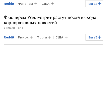
Reddit
Финансы
США
Еще
2
рынок криптовалюты
Биткоин
Фьючерсы Уолл-стрит растут после выхода
корпоративных новостей
31 июля, 16:48
Reddit
Рынок
Торги
США
Еще
3
Amazon
Apple
Nasdaq Composite