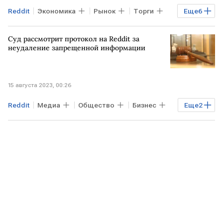
Reddit
Экономика
Рынок
Торги
Еще
6
Акции
США
Скотт Бессент
Суд рассмотрит протокол на Reddit за
Moody's
Wells Fargo
неудаление запрещенной информации
Nasdaq Composite
15 августа 2023, 00:26
Reddit
Медиа
Общество
Бизнес
Еще
2
МОСКВА
суд