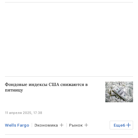
Торги
Акции
США
Скотт Бессент
Moody's
Reddit
Nasdaq Composite
Фондовые индексы США снижаются в
пятницу
11 апреля 2025, 17:38
Wells Fargo
Экономика
Рынок
Еще
6
Индексы
Торги
США
МОСКВА