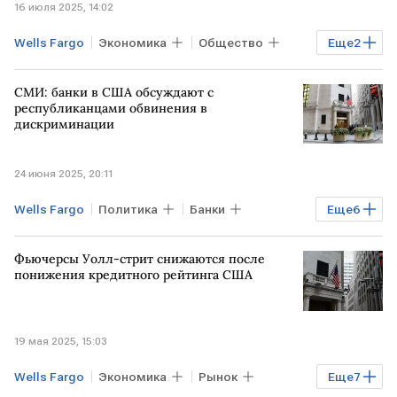
16 июля 2025, 14:02
Wells Fargo
Экономика
Общество
Еще
2
США
Citigroup
СМИ: банки в США обсуждают с
республиканцами обвинения в
дискриминации
24 июня 2025, 20:11
Wells Fargo
Политика
Банки
Еще
6
Финансы
ТЕХАС
МОСКВА
Фьючерсы Уолл-стрит снижаются после
Дональд Трамп
Citigroup
WSJ
понижения кредитного рейтинга США
19 мая 2025, 15:03
Wells Fargo
Экономика
Рынок
Еще
7