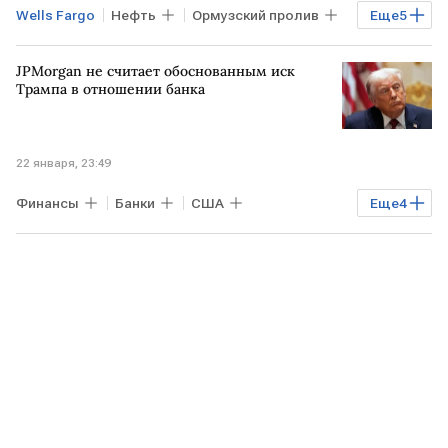
Wells Fargo
Нефть
Ормузский пролив
Еще
5
США
ИРАН
Дональд Трамп
JPMorgan не считает обоснованным иск
Citigroup
Bank of America
Трампа в отношении банка
22 января, 23:49
Финансы
Банки
США
Еще
4
Дональд Трамп
Fox News
CNBC
Bank of America