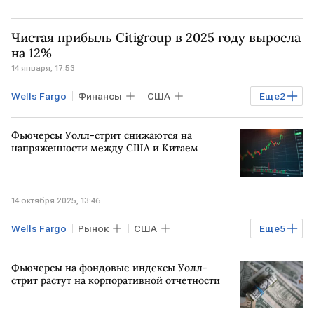
Чистая прибыль Citigroup в 2025 году выросла
на 12%
14 января, 17:53
Wells Fargo
Финансы
США
Еще
2
Citigroup
Bank of America
Фьючерсы Уолл-стрит снижаются на
напряженности между США и Китаем
14 октября 2025, 13:46
Wells Fargo
Рынок
США
Еще
5
Дональд Трамп
NASDAQ
Фьючерсы на фондовые индексы Уолл-
Nasdaq Composite
JPMorgan Chase
стрит растут на корпоративной отчетности
КИТАЙ