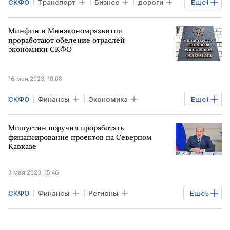
СКФО
Транспорт
Бизнес
дороги
Еще
1
Михаил Мишустин
Минфин и Минэкономразвития
проработают обеление отраслей
экономики СКФО
16 мая 2023, 10:08
СКФО
Финансы
Экономика
Еще
1
Бизнес
теневая экономика
Мишустин поручил проработать
финансирование проектов на Северном
Кавказе
3 мая 2023, 15:46
СКФО
Финансы
Регионы
Еще
5
Экономика
РОССИЯ