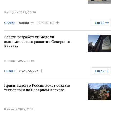
9 августа 2022, 06:30
СКФО
Банки
Финансы
Еще
2
процентные ставки
кредит
Власти разработали модели
экономического развития Северного
Кавказа
8 января 2022, 11:39
СКФО
Экономика
Еще
2
Минэкономразвития РФ
Правительство России хочет создать
Правительство РФ
технопарки на Северном Кавказе
8 января 2022, 11:12