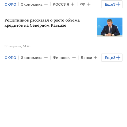
СКФО
Экономика
РОССИЯ
РФ
Еще
3
Минеральные Воды
Юрий Чайка
Решетников рассказал о росте объема
Финансы
кредитов на Северном Кавказе
30 апреля, 14:45
СКФО
Экономика
Финансы
Банки
Еще
3
КАВКАЗ
Максим Решетников
Михаил Мишустин