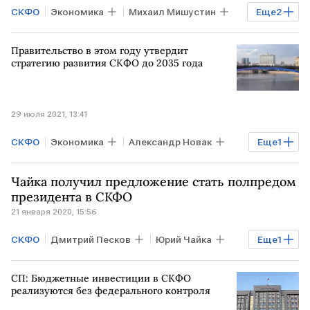
СКФО
Экономика
Михаил Мишустин
Еще
2
технопарк
Правительство РФ
Правительство в этом году утвердит
стратегию развития СКФО до 2035 года
29 июля 2021, 13:41
СКФО
Экономика
Александр Новак
Еще
1
Минэкономразвития РФ
Чайка получил предложение стать полпредом
президента в СКФО
21 января 2020, 15:56
СКФО
Дмитрий Песков
Юрий Чайка
Еще
1
события
СП: Бюджетные инвестиции в СКФО
реализуются без федерального контроля