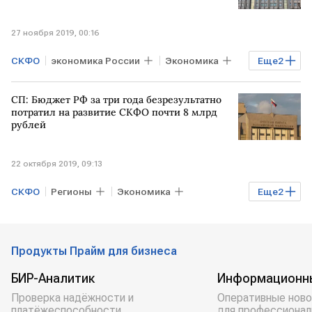
27 ноября 2019, 00:16
СКФО
экономика России
Экономика
Еще
2
РОССИЯ
Счетная палата
СП: Бюджет РФ за три года безрезультатно
потратил на развитие СКФО почти 8 млрд
рублей
22 октября 2019, 09:13
СКФО
Регионы
Экономика
Еще
2
бюджет
РОССИЯ
Счетная палата
Продукты Прайм для бизнеса
БИР-Аналитик
Информационн
Проверка надёжности и
Оперативные ново
платёжеспособности
для профессионал