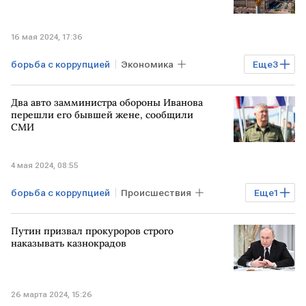
16 мая 2024, 17:36
борьба с коррупцией
Экономика
Еще
3
УКРАИНА
коррупция на Украине
Два авто замминистра обороны Иванова
КОРРУПЦИЯ
перешли его бывшей жене, сообщили
СМИ
4 мая 2024, 08:55
борьба с коррупцией
Происшествия
Еще
1
Тимур Иванов
Путин призвал прокуроров строго
наказывать казнокрадов
26 марта 2024, 15:26