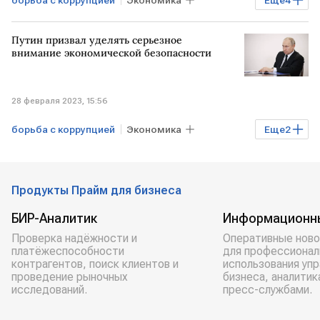
борьба с коррупцией
Экономика
Еще
4
Госпроекты
РФ
Госдума
Путин призвал уделять серьезное
жилье
внимание экономической безопасности
28 февраля 2023, 15:56
борьба с коррупцией
Экономика
Еще
2
РОССИЯ
Владимир Путин
Продукты Прайм для бизнеса
БИР-Аналитик
Информационн
Проверка надёжности и
Оперативные ново
платёжеспособности
для профессионал
контрагентов, поиск клиентов и
использования уп
проведение рыночных
бизнеса, аналитик
исследований.
пресс-службами.