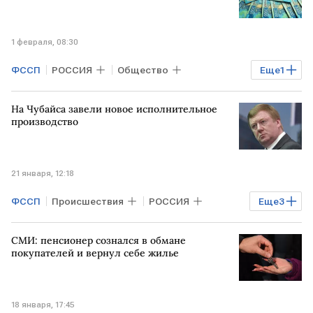
1 февраля, 08:30
ФССП
РОССИЯ
Общество
Еще
1
Финансы
На Чубайса завели новое исполнительное
производство
21 января, 12:18
ФССП
Происшествия
РОССИЯ
Еще
3
МОСКВА
Анатолий Чубайс
СМИ: пенсионер сознался в обмане
Роснано
покупателей и вернул себе жилье
18 января, 17:45