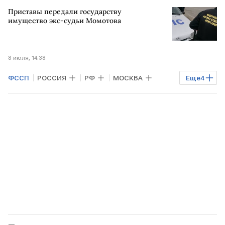
РОССИЯ
Липецк
УКРАИНА
РФ
Приставы передали государству
Петр Порошенко
Roshen
имущество экс-судьи Момотова
Росфинмониторинг
8 июля, 14:38
ФССП
РОССИЯ
РФ
МОСКВА
Еще
4
РОСТОВ-НА-ДОНУ
Верховный суд
Мосгорсуд
Вологда