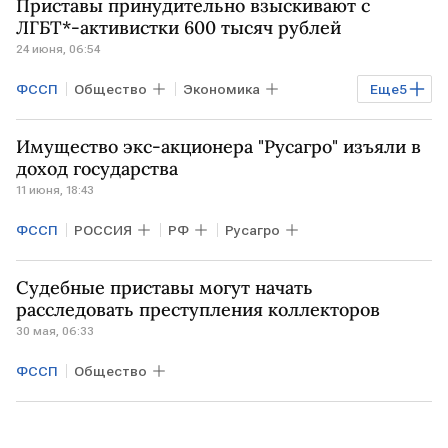
Приставы принудительно взыскивают с
ЛГБТ*-активистки 600 тысяч рублей
24 июня, 06:54
ФССП
Общество
Экономика
Еще
5
РОССИЯ
РФ
МОСКВА
ВС РФ
Имущество экс-акционера "Русагро" изъяли в
МВД
доход государства
11 июня, 18:43
ФССП
РОССИЯ
РФ
Русагро
Судебные приставы могут начать
расследовать преступления коллекторов
30 мая, 06:33
ФССП
Общество