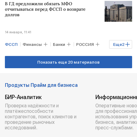
В ГД предложили обязать МФО
Росреестр
отчитываться перед ФССП о возврате
долгов
14 января, 11:41
ФССП
Финансы
Банки
РОССИЯ
Еще
2
Госдума
Дума
Показать еще 20 материалов
Продукты Прайм для бизнеса
БИР-Аналитик
Информационн
Проверка надёжности и
Оперативные ново
платёжеспособности
для профессионал
контрагентов, поиск клиентов и
использования уп
проведение рыночных
бизнеса, аналитик
исследований.
пресс-службами.