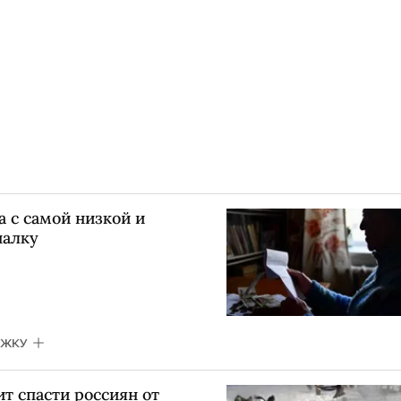
 с самой низкой и
налку
ЖКУ
ит спасти россиян от