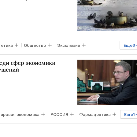
гетика
Общество
Эксклюзив
Еще
8
кономика
коммунальные услуги
еди сфер экономики
коммунальная инфраструктура
аварии в ЖКХ
рушений
ировая экономика
РОССИЯ
Фармацевтика
Еще
1