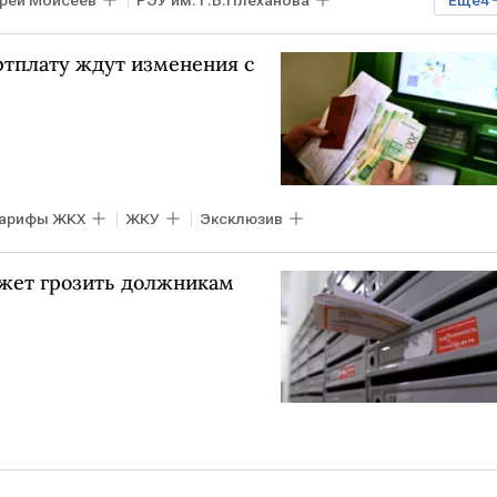
рей Моисеев
РЭУ им. Г.В.Плеханова
Еще
4
атежки за ЖКХ
тарифы ЖКХ
ртплату ждут изменения с
арифы ЖКХ
ЖКУ
Эксклюзив
ожет грозить должникам