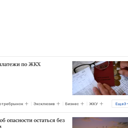
 платежи по ЖКХ
отребрынок
Эксклюзив
Бизнес
ЖКУ
Еще
3
ва
РЭУ им. Г.В.Плеханова
б опасности остаться без
м