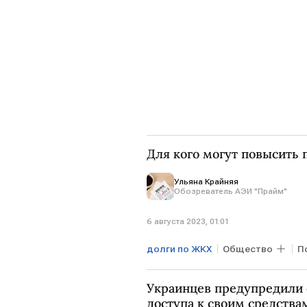
Для кого могут повысить
Ульяна Крайняя
Обозреватель АЭИ "Прайм"
6 августа 2023, 01:01
долги по ЖКХ
Общество
П
тарифы ЖКХ
Мария Ермило
Украинцев предупредили о
доступа к своим средства