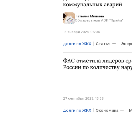
коммунальных аварий
Татьяна Мишина
Обозреватель АЭИ "Прайм"
13 января 2024, 06:06
долги по ЖКХ
Статья
Энер
Энергосети
Регионы
Э
ФАС отметила лидеров ср
Марат Хуснуллин
ЖКУ
России по количеству на
27 сентября 2023, 13:38
долги по ЖКХ
Экономика
М
ФАС РФ