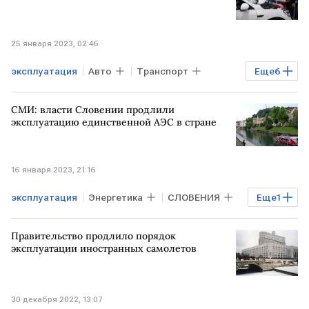
25 января 2023, 02:46
эксплуатация
Авто
Транспорт
Еще
6
Бизнес
Экономика
МВД
СМИ: власти Словении продлили
неисправность
запрет
перечень
эксплуатацию единственной АЭС в стране
16 января 2023, 21:16
эксплуатация
Энергетика
СЛОВЕНИЯ
Еще
1
АЭС
Правительство продлило порядок
эксплуатации иностранных самолетов
30 декабря 2022, 13:07