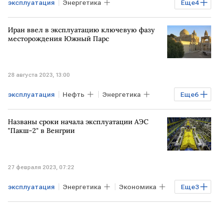
эксплуатация
Энергетика
Еще
4
Альтернативная энергетика
В мире
Иран ввел в эксплуатацию ключевую фазу
ТУРЦИЯ
АЭС
месторождения Южный Парс
28 августа 2023, 13:00
эксплуатация
Нефть
Энергетика
Еще
6
Рынок
Рынок товаров
Экономика
Названы сроки начала эксплуатации АЭС
Газ
ИРАН
Южный парс
"Пакш-2" в Венгрии
27 февраля 2023, 07:22
эксплуатация
Энергетика
Экономика
Еще
3
Мировая экономика
ВЕНГРИЯ