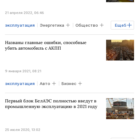
21 апреля 2022, 06:46
эксплуатация
Энергетика
Общество
Еще
5
Регионы
Экономика
Газ
Названы главные ошибки, способные
Дальний Восток
газопровод
убить автомобиль с АКПП
9 января 2021, 08:21
эксплуатация
Авто
Бизнес
Первый блок БелАЭС полностью введут в
промышленную эксплуатацию в 2021 году
25 июля 2020, 13:02