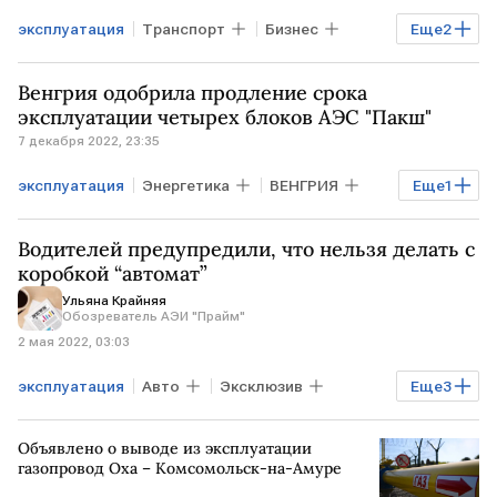
эксплуатация
Транспорт
Бизнес
Еще
2
Правительство РФ
Венгрия одобрила продление срока
импортные самолеты
эксплуатации четырех блоков АЭС "Пакш"
7 декабря 2022, 23:35
эксплуатация
Энергетика
ВЕНГРИЯ
Еще
1
АЭС "Пакш"
Водителей предупредили, что нельзя делать с
коробкой “автомат”
Ульяна Крайняя
Обозреватель АЭИ "Прайм"
2 мая 2022, 03:03
эксплуатация
Авто
Эксклюзив
Еще
3
Бизнес
Fresh Auto
Максим Рязанов
Объявлено о выводе из эксплуатации
газопровод Оха – Комсомольск-на-Амуре