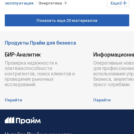
эксплуатация
Энергетика
Еще
2
БЕЛОРУССИЯ
АЭС
БелАЭС
Показать еще 20 материалов
Продукты Прайм для бизнеса
БИР-Аналитик
Информационн
Проверка надёжности и
Оперативные ново
платёжеспособности
для профессионал
контрагентов, поиск клиентов и
использования уп
проведение рыночных
бизнеса, аналитик
исследований.
пресс-службами.
Перейти
Перейти