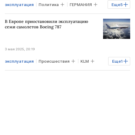
эксплуатация
Политика
ГЕРМАНИЯ
Еще
5
САКСОНИЯ
Северные потоки
В Европе приостановили эксплуатацию
переговоры
УКРАИНА
РОССИЯ
семи самолетов Boeing 787
3 мая 2025, 20:19
эксплуатация
Происшествия
KLM
Еще
1
Boeing 787 Dreamliner