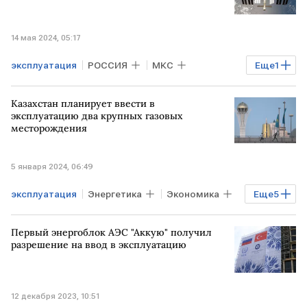
14 мая 2024, 05:17
эксплуатация
РОССИЯ
МКС
Еще
1
космос
Казахстан планирует ввести в
эксплуатацию два крупных газовых
месторождения
5 января 2024, 06:49
эксплуатация
Энергетика
Экономика
Еще
5
Мировая экономика
Газ
Первый энергоблок АЭС "Аккую" получил
месторождение
план
КАЗАХСТАН
разрешение на ввод в эксплуатацию
12 декабря 2023, 10:51