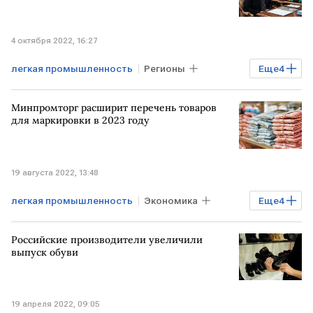
4 октября 2022, 16:27
легкая промышленность
Регионы
Еще
4
Экономика
Промышленность
Минпромторг расширит перечень товаров
Владимир Путин
одежда
для маркировки в 2023 году
19 августа 2022, 13:48
легкая промышленность
Экономика
Еще
4
Госпроекты
Промышленность
Российские производители увеличили
Минпромторг
маркировка товаров
выпуск обуви
19 апреля 2022, 09:05