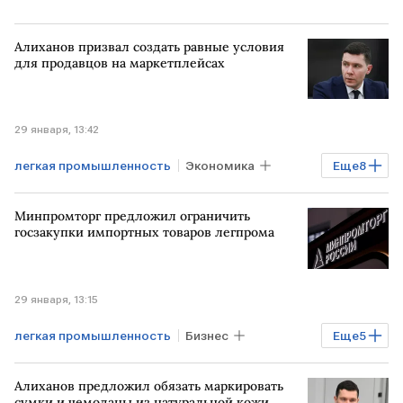
Алиханов призвал создать равные условия
для продавцов на маркетплейсах
29 января, 13:42
легкая промышленность
Экономика
Еще
8
РОССИЯ
РФ
Антон Алиханов
Минпромторг предложил ограничить
Минпромторг
Госдума
госзакупки импортных товаров легпрома
маркетплейсы
Бизнес
Финансы
29 января, 13:15
легкая промышленность
Бизнес
Еще
5
Промышленность
РФ
Алиханов предложил обязать маркировать
Антон Алиханов
Минпромторг
сумки и чемоданы из натуральной кожи