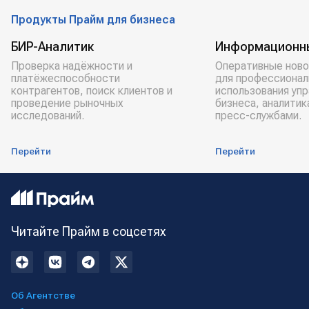
оборот
Продукты Прайм для бизнеса
БИР-Аналитик
Информационн
Проверка надёжности и
Оперативные ново
платёжеспособности
для профессионал
контрагентов, поиск клиентов и
использования уп
проведение рыночных
бизнеса, аналитик
исследований.
пресс-службами.
Перейти
Перейти
Читайте Прайм в соцсетях
Об Агентстве