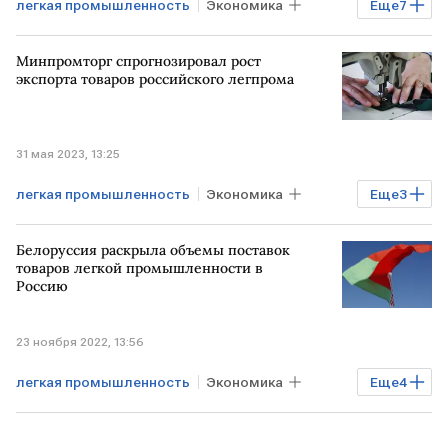
легкая промышленность
Экономика
Еще
7
Минпромторг
параллельный импорт
Минпромторг спрогнозировал рост
одежда
обувь
Авто
Kia
экспорта товаров российского легпрома
Hyundai
31 мая 2023, 13:25
легкая промышленность
Экономика
Еще
3
Промышленность
Минпромторг
Белоруссия раскрыла объемы поставок
экспорт
товаров легкой промышленности в
Россию
23 ноября 2022, 13:56
легкая промышленность
Экономика
Еще
4
Мировая экономика
БЕЛОРУССИЯ