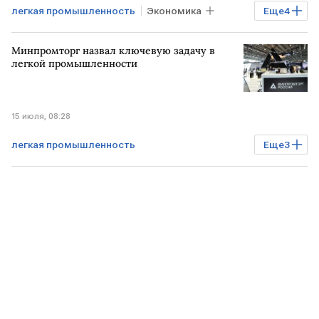
легкая промышленность
Экономика
Еще
4
Промышленность
Бизнес
Минпромторг назвал ключевую задачу в
Минпромторг
РОССИЯ
легкой промышленности
15 июля, 08:28
легкая промышленность
Еще
3
Промышленность
Бизнес
Минпромторг
РОССИЯ