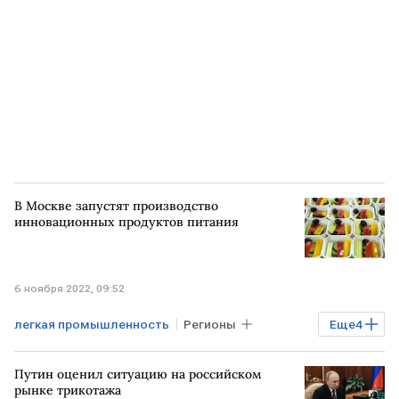
РОССИЯ
экспорт
В Москве запустят производство
инновационных продуктов питания
6 ноября 2022, 09:52
легкая промышленность
Регионы
Еще
4
Экономика
Промышленность
Путин оценил ситуацию на российском
МОСКВА
продукты питания
рынке трикотажа