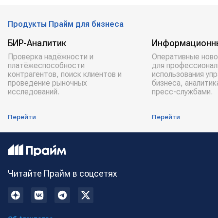
Продукты Прайм для бизнеса
БИР-Аналитик
Информационн
Проверка надёжности и
Оперативные ново
платёжеспособности
для профессионал
контрагентов, поиск клиентов и
использования уп
проведение рыночных
бизнеса, аналитик
исследований.
пресс-службами.
Перейти
Перейти
Читайте Прайм в соцсетях