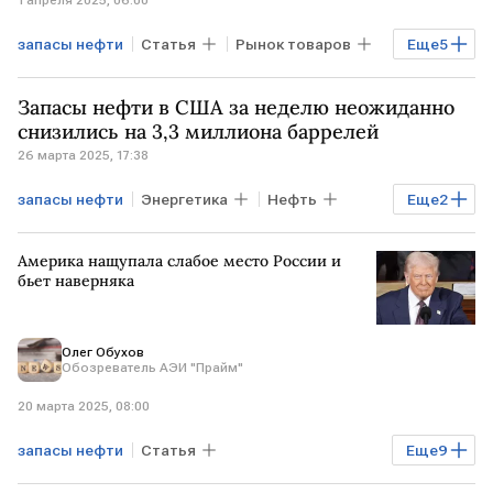
1 апреля 2025, 06:00
запасы нефти
Статья
Рынок товаров
Еще
5
Нефть
США
Дональд Трамп
Запасы нефти в США за неделю неожиданно
ОПЕК
САУДОВСКАЯ АРАВИЯ
снизились на 3,3 миллиона баррелей
26 марта 2025, 17:38
запасы нефти
Энергетика
Нефть
Еще
2
США
добыча нефти
Америка нащупала слабое место России и
бьет наверняка
Олег Обухов
Обозреватель АЭИ "Прайм"
20 марта 2025, 08:00
запасы нефти
Статья
Еще
9
Мировая экономика
США