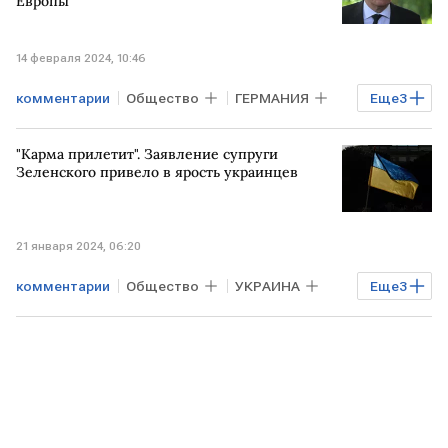
Европы
14 февраля 2024, 10:46
комментарии
Общество
ГЕРМАНИЯ
Еще
3
Олаф Шольц
ЕВРОПА
"Карма прилетит". Заявление супруги
безопасность
Зеленского привело в ярость украинцев
21 января 2024, 06:20
комментарии
Общество
УКРАИНА
Еще
3
заявление
соцсеть X
Елена Зеленская