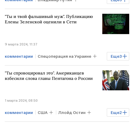
Выборы президента России
"Ты и твой фальшивый муж". Публикацию
ВЕЛИКОБРИТАНИЯ
РОССИЯ
Елены Зеленской оценили в Сети
9 марта 2024, 11:37
комментарии
Спецоперация на Украине
Еще
3
соцсеть X
Елена Зеленская
"Ты спровоцировал это". Американцев
публикация
взбесили слова главы Пентагона о России
1 марта 2024, 08:50
комментарии
США
Ллойд Остин
Еще
2
РОССИЯ
Политика