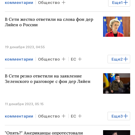
комментарии
Общество
Еще
1
НИДЕРЛАНДЫ
Алексей Пушков
В Сети жестко ответили на слова фон дер
Ляйен о России
19 декабря 2023, 04:55
комментарии
Общество
ЕС
Еще
2
Урсула фон дер Ляйен
соцсеть X
В Сети резко ответили на заявление
Зеленского о разговоре с фон дер Ляйен
11 декабря 2023, 05:15
комментарии
Общество
ЕС
Еще
3
Владимир Зеленский
"Опять?" Американцы опротестовали