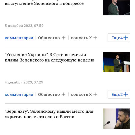
Урсула фон дер Ляйен
соцсеть X
выступление Зеленского в конгрессе
5 декабря 2023, 07:59
комментарии
Общество
соцсеть X
Еще
4
США
конгресс
"Усиление Украины". В Сети высмеяли
Владимир Зеленский
выступление
планы Зеленского на следующую неделю
4 декабря 2023, 07:29
комментарии
Общество
соцсеть X
Еще
2
Владимир Зеленский
план
"Бери яхту". Зеленскому нашли место для
укрытия после его слов о России