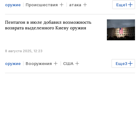
оружие
Происшествия
атака
Еще
1
Биньямин Нетаньяху
Пентагон в июле добавил возможность
возврата выделенного Киеву оружия
8 августа 2025, 12:23
оружие
Вооружения
США
Еще
3
Пентагон
УКРАИНА
Киев
поставки оружия Украине