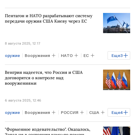
Пентагон и НАТО разрабатывают систему
передачи оружия США Киеву через ЕС
8 августа 2025, 12:17
оружие
Вооружения
НАТО
ЕС
Еще
3
США
Пентагон
Венгрия надеется, что Россия и США
поставки оружия Украине
договорятся о контроле над
вооружениями
6 августа 2025, 12:46
оружие
Вооружения
РОССИЯ
США
Еще
4
ВЕНГРИЯ
Петер Сийярто
"Форменное издевательство". Оказалось,
Дональд Трамп
Стив Уиткофф
Запад не в состоянии кому-то помочь