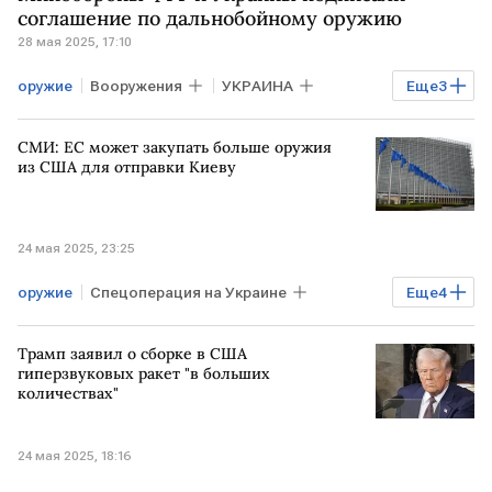
соглашение по дальнобойному оружию
28 мая 2025, 17:10
оружие
Вооружения
УКРАИНА
Еще
3
ГЕРМАНИЯ
Фридрих Мерц
СМИ: ЕС может закупать больше оружия
Владимир Зеленский
из США для отправки Киеву
24 мая 2025, 23:25
оружие
Спецоперация на Украине
Еще
4
УКРАИНА
США
ЕС
Трамп заявил о сборке в США
Дональд Трамп
гиперзвуковых ракет "в больших
количествах"
24 мая 2025, 18:16