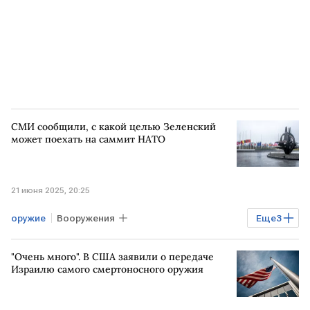
СМИ сообщили, с какой целью Зеленский
может поехать на саммит НАТО
21 июня 2025, 20:25
оружие
Вооружения
Еще
3
Владимир Зеленский
саммит
"Очень много". В США заявили о передаче
НАТО
Израилю самого смертоносного оружия