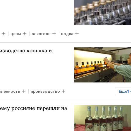
цены
алкоголь
водка
изводство коньяка и
ленность
производство
Еще
1
чему россияне перешли на