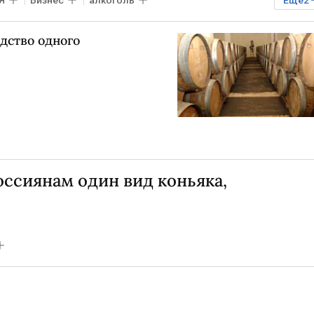
Я
Бизнес
алкоголь
Еще
2
но
дство одного
ссиянам один вид коньяка,