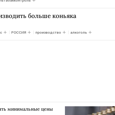
льтабакконтроль
изводить больше коньяка
с
РОССИЯ
производство
алкоголь
ять минимальные цены