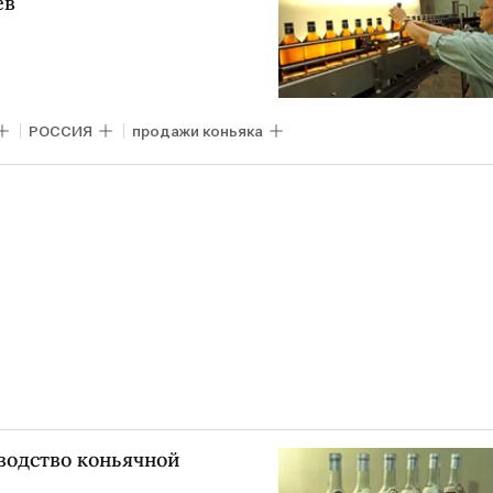
ев
РОССИЯ
продажи коньяка
водство коньячной