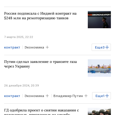
Россия подписала с Индией контракт на
$248 млн на ремоторизацию танков
7 марта 2025, 22:22
контракт
Экономика
Еще
3
Рособоронэкспорт
Минобороны
Путин сделал заявление о транзите газа
ИНДИЯ
через Украину
26 декабря 2024, 20:39
контракт
Экономика
Владимир Путин
Еще
1
транзит газа через Украину
ГД одобрила проект о снятии наказания с
подсудимых, призванных на службу