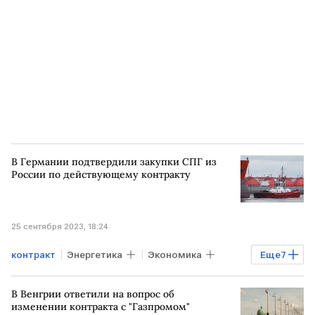
В Германии подтвердили закупки СПГ из
России по действующему контракту
25 сентября 2023, 18:24
контракт
Энергетика
Экономика
Еще
7
Мировая экономика
Газ
В мире
В Венгрии ответили на вопрос об
ГЕРМАНИЯ
СПГ
РОССИЯ
изменении контракта с "Газпромом"