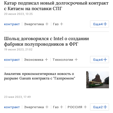
Катар подписал новый долгосрочный контракт
с Китаем на поставки СПГ
20 июня 2023, 13:25
контракт
Энергетика
Газ
Еще
4
Газовый вентиль
КАТАР
КИТАЙ
Шольц договорился с Intel о создании
поставки СПГ
фабрики полупроводников в ФРГ
19 июня 2023, 21:02
контракт
Экономика
Технологии
Еще
4
В мире
ГЕРМАНИЯ
Олаф Шольц
Аналитик прокомментировал новость о
Intel
разрыве Gasum контракта с "Газпромом"
23 мая 2023, 17:49
контракт
Энергетика
Газ
РОССИЯ
Еще
2