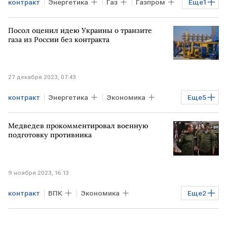
контракт
Энергетика
Газ
Газпром
Еще
1
МОЛДАВИЯ
Посол оценил идею Украины о транзите
газа из России без контракта
27 декабря 2023, 07:43
контракт
Энергетика
Экономика
Еще
5
Мировая экономика
Газ
УКРАИНА
Медведев прокомментировал военную
транзит
АВСТРИЯ
подготовку противника
9 ноября 2023, 16:13
контракт
ВПК
Экономика
Еще
2
Дмитрий Медведев
СВО