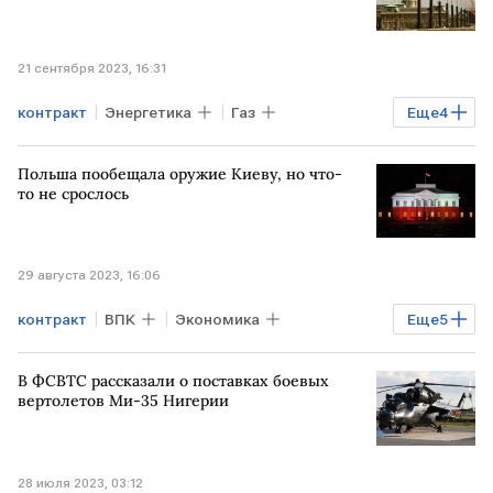
закупка
21 сентября 2023, 16:31
контракт
Энергетика
Газ
Еще
4
Газовый вентиль
ВЕНГРИЯ
Польша пообещала оружие Киеву, но что-
РОССИЯ
Газпром
то не срослось
29 августа 2023, 16:06
контракт
ВПК
Экономика
Еще
5
Мировая экономика
ПОЛЬША
В ФСВТС рассказали о поставках боевых
УКРАИНА
вооружение
долги
вертолетов Ми-35 Нигерии
28 июля 2023, 03:12