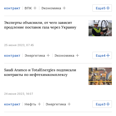
контракт
ВПК
Экономика
Еще
5
Мировая экономика
ФСВТС
Эксперты объяснили, от чего зависит
вертолеты
поставки
Нигерия
продление поставок газа через Украину
25 июня 2023, 07:45
контракт
Энергетика
Экономика
Еще
4
Мировая экономика
Газ
Saudi Aramco и TotalEnergies подписали
продление
транзит
контракты по нефтехимкомплексу
24 июня 2023, 14:07
контракт
Нефть
Энергетика
Еще
3
Бизнес
Saudi Aramco
TotalEnergies