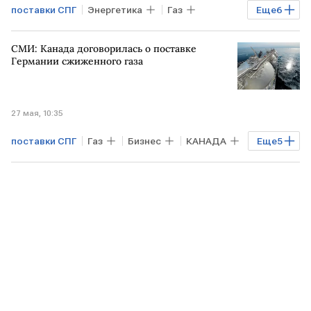
поставки СПГ
Энергетика
Газ
Еще
6
УКРАИНА
США
РФ
СМИ: Канада договорилась о поставке
Нафтогаз Украины
Facebook
Meta
Германии сжиженного газа
27 мая, 10:35
поставки СПГ
Газ
Бизнес
КАНАДА
Еще
5
ГЕРМАНИЯ
США
Дональд Трамп
Газпром
СПГ