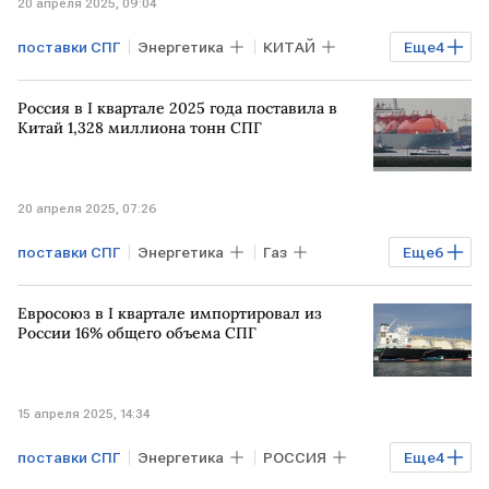
20 апреля 2025, 09:04
поставки СПГ
Энергетика
КИТАЙ
Еще
4
Мировая экономика
СПГ
Россия в I квартале 2025 года поставила в
ИНДОНЕЗИЯ
АВСТРАЛИЯ
Китай 1,328 миллиона тонн СПГ
20 апреля 2025, 07:26
поставки СПГ
Энергетика
Газ
Еще
6
Экономика
КИТАЙ
КНР
РФ
Евросоюз в I квартале импортировал из
РОССИЯ
СПГ
России 16% общего объема СПГ
15 апреля 2025, 14:34
поставки СПГ
Энергетика
РОССИЯ
Еще
4