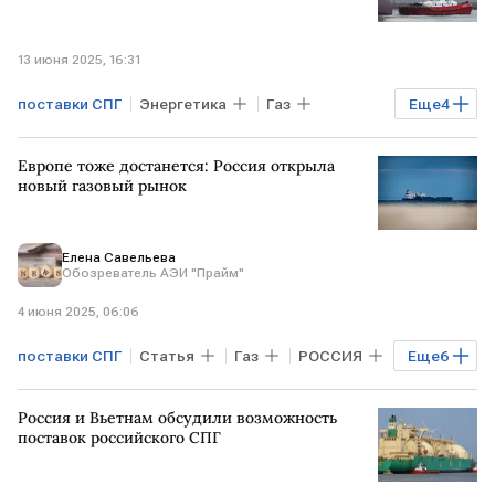
13 июня 2025, 16:31
поставки СПГ
Энергетика
Газ
Еще
4
ЗАПАД
ЕС
РОССИЯ
СПГ
Европе тоже достанется: Россия открыла
новый газовый рынок
Елена Савельева
Обозреватель АЭИ "Прайм"
4 июня 2025, 06:06
поставки СПГ
Статья
Газ
РОССИЯ
Еще
6
ЕГИПЕТ
ЕВРОПА
ЕС
Россия и Вьетнам обсудили возможность
Минпромторг
Роснефть
СПГ
поставок российского СПГ