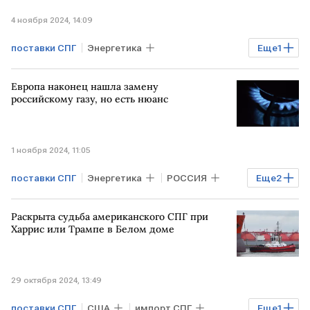
4 ноября 2024, 14:09
поставки СПГ
Энергетика
Еще
1
TotalEnergies
Sinopec
Европа наконец нашла замену
российскому газу, но есть нюанс
1 ноября 2024, 11:05
поставки СПГ
Энергетика
РОССИЯ
Еще
2
УКРАИНА
ЕС
Раскрыта судьба американского СПГ при
Харрис или Трампе в Белом доме
29 октября 2024, 13:49
поставки СПГ
США
импорт СПГ
Еще
1