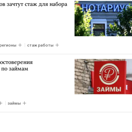
в зачтут стаж для набора
регионы
стаж работы
достоверения
 по займам
займы