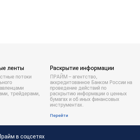
ые ленты
Раскрытие информации
стные потоки
ПРАЙМ – агентство,
ьного
аккредитованное Банком России на
равленцами
проведение действий по
ами, трейдерами,
раскрытию информации о ценных
бумагах и об иных финансовых
инструментах.
Перейти
Прайм в соцсетях