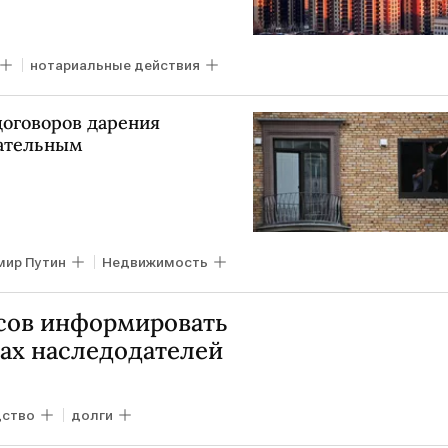
нотариальные действия
договоров дарения
зательным
мир Путин
Недвижимость
усов информировать
гах наследодателей
дство
долги