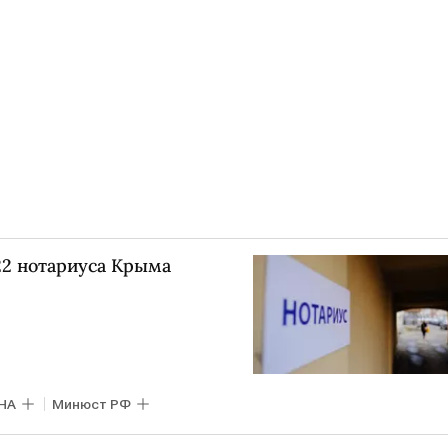
2 нотариуса Крыма
НА
Минюст РФ