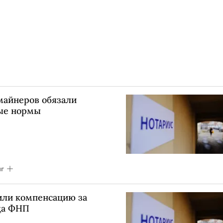
майнеров обязали
ые нормы
г
или компенсацию за
да ФНП