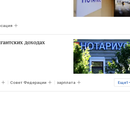
нсация
игантских доходах
Совет Федерации
зарплата
Еще
1