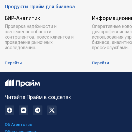
санкции против РФ
Продукты Прайм для бизнеса
БИР-Аналитик
Информационн
Проверка надёжности и
Оперативные ново
платёжеспособности
для профессионал
контрагентов, поиск клиентов и
использования уп
проведение рыночных
бизнеса, аналитик
исследований.
пресс-службами.
Перейти
Перейти
Читайте Прайм в соцсетях
Об Агентстве
Обратная связь