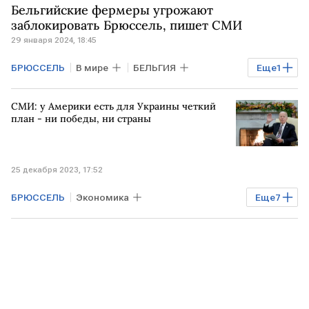
Бельгийские фермеры угрожают
Владимир Зеленский
заблокировать Брюссель, пишет СМИ
29 января 2024, 18:45
БРЮССЕЛЬ
В мире
БЕЛЬГИЯ
Еще
1
фермеры
СМИ: у Америки есть для Украины четкий
план - ни победы, ни страны
25 декабря 2023, 17:52
БРЮССЕЛЬ
Экономика
Еще
7
Мировая экономика
РОССИЯ
УКРАИНА
США
ЕВРОПА
ВЕНГРИЯ
Виктор Орбан