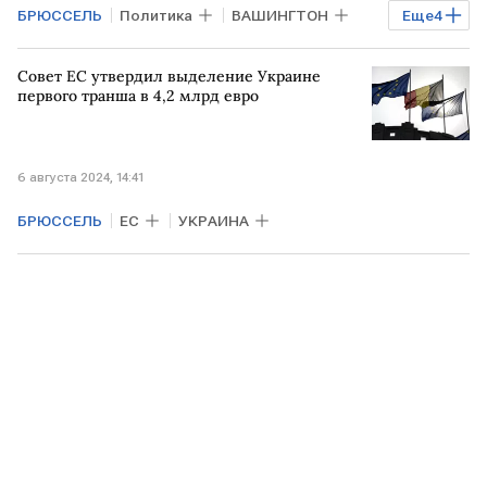
БРЮССЕЛЬ
Политика
ВАШИНГТОН
Еще
4
США
Дональд Трамп
УКРАИНА
Совет ЕС утвердил выделение Украине
РОССИЯ
первого транша в 4,2 млрд евро
6 августа 2024, 14:41
БРЮССЕЛЬ
ЕС
УКРАИНА