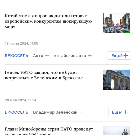
Китайские автопроизводители готовят
европейским конкурентам шокирующую
меру
19 июня 2024, 14:05
БРЮССЕЛЬ
Авто
китайские авто
Еще
5
КИТАЙ
ЕС
Пекин
Генсек НАТО заявил, что не будет
электромобили
политика
встречаться с Зеленским в Брюсселе
28 мая 2024, 12:24
БРЮССЕЛЬ
Владимир Зеленский
Еще
1
Йенс Столтенберг
Главы Минобороны стран НАТО проведут
совещание 13-14 июня