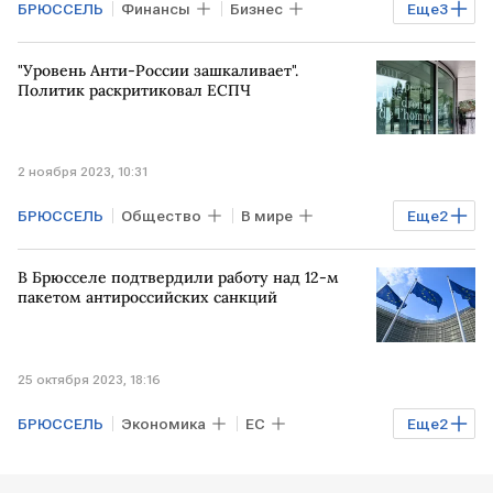
БРЮССЕЛЬ
Финансы
Бизнес
Еще
3
Экономика
ИЗРАИЛЬ
ПАЛЕСТИНА
"Уровень Анти-России зашкаливает".
Политик раскритиковал ЕСПЧ
2 ноября 2023, 10:31
БРЮССЕЛЬ
Общество
В мире
Еще
2
ВАШИНГТОН
ЕСПЧ
В Брюсселе подтвердили работу над 12-м
пакетом антироссийских санкций
25 октября 2023, 18:16
БРЮССЕЛЬ
Экономика
ЕС
Еще
2
алмазы
товары двойного назначения