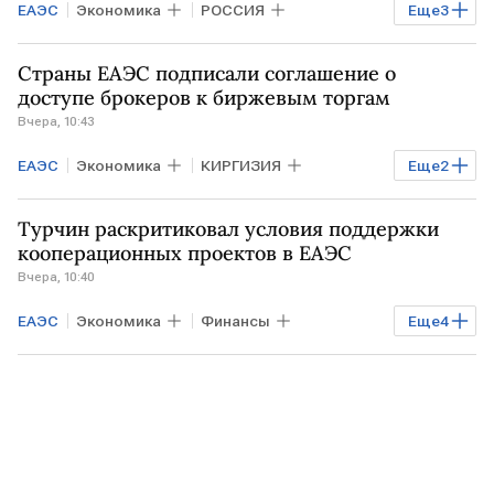
ЕАЭС
Экономика
РОССИЯ
Еще
3
Мировая экономика
РФ
Страны ЕАЭС подписали соглашение о
Алексей Оверчук
доступе брокеров к биржевым торгам
Вчера, 10:43
ЕАЭС
Экономика
КИРГИЗИЯ
Еще
2
Михаил Мишустин
Турчин раскритиковал условия поддержки
Евразийская экономическая комиссия
кооперационных проектов в ЕАЭС
Вчера, 10:40
ЕАЭС
Экономика
Финансы
Еще
4
Мировая экономика
БЕЛОРУССИЯ
Евразийская экономическая комиссия
ЕЭК