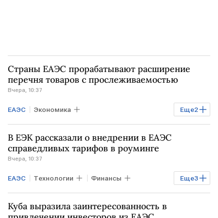
Страны ЕАЭС прорабатывают расширение
перечня товаров с прослеживаемостью
Вчера, 10:37
ЕАЭС
Экономика
Еще
2
Евразийская экономическая комиссия
В ЕЭК рассказали о внедрении в ЕАЭС
ЕЭК
справедливых тарифов в роуминге
Вчера, 10:37
ЕАЭС
Технологии
Финансы
Еще
3
Экономика
Куба выразила заинтересованность в
Евразийская экономическая комиссия
привлечении инвесторов из ЕАЭС