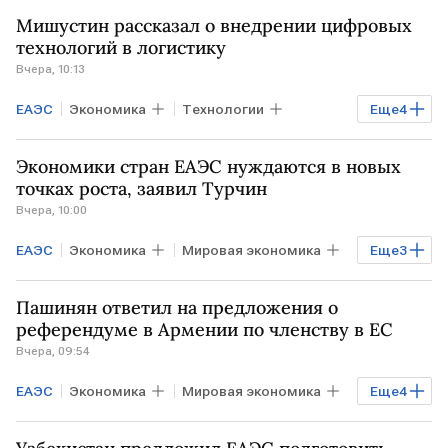
Евразийская экономическая комиссия
Мишустин рассказал о внедрении цифровых
ЕЭК
технологий в логистику
Вчера, 10:13
ЕАЭС
Экономика
Технологии
Еще
4
РОССИЯ
БЕЛОРУССИЯ
Экономики стран ЕАЭС нуждаются в новых
КАЗАХСТАН
Михаил Мишустин
точках роста, заявил Турчин
Вчера, 10:00
ЕАЭС
Экономика
Мировая экономика
Еще
3
БЕЛОРУССИЯ
АФРИКА
АЗИЯ
Пашинян ответил на предложения о
референдуме в Армении по членству в ЕС
Вчера, 09:54
ЕАЭС
Экономика
Мировая экономика
Еще
4
АРМЕНИЯ
Ереван
Никол Пашинян