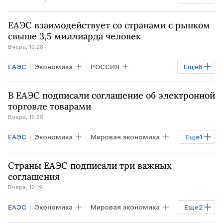
ИОРДАНИЯ
ТУНИС
ЕАЭС взаимодействует со странами с рынком
Алексей Оверчук
АФРИКА
свыше 3,5 миллиарда человек
Вчера, 10:28
ЕАЭС
Экономика
РОССИЯ
Еще
6
Мировая экономика
МОНГОЛИЯ
В ЕАЭС подписали соглашение об электронной
ИНДОНЕЗИЯ
СЕРБИЯ
торговле товарами
Вчера, 10:28
Евразийская экономическая комиссия
ЕАЭС
Экономика
Мировая экономика
Еще
1
ЕЭК
Михаил Мишустин
Страны ЕАЭС подписали три важных
соглашения
Вчера, 10:19
ЕАЭС
Экономика
Мировая экономика
Еще
2