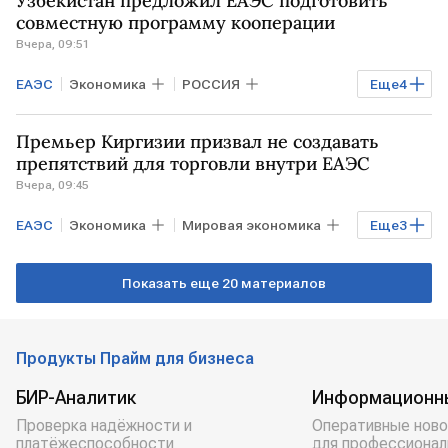
Узбекистан предложил ЕАЭС подготовить
ЕС
совместную программу кооперации
Вчера, 09:51
ЕАЭС
Экономика
РОССИЯ
Еще
4
Мировая экономика
УЗБЕКИСТАН
Премьер Киргизии призвал не создавать
Ташкент
препятствий для торговли внутри ЕАЭС
Вчера, 09:45
Евразийская экономическая комиссия
ЕАЭС
Экономика
Мировая экономика
Еще
3
КИРГИЗИЯ
БЕЛОРУССИЯ
Показать еще 20 материалов
АРМЕНИЯ
Продукты Прайм для бизнеса
БИР-Аналитик
Информационн
Проверка надёжности и
Оперативные ново
платёжеспособности
для профессионал