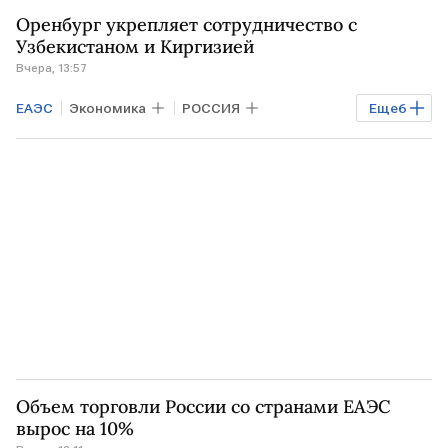
КАЗАХСТАН
Оренбург укрепляет сотрудничество с
Евразийская экономическая комиссия
Узбекистаном и Киргизией
Вчера, 13:57
ЕЭК
ЕАЭС
Экономика
РОССИЯ
Еще
6
Мировая экономика
УЗБЕКИСТАН
КИРГИЗИЯ
КАЗАХСТАН
МИД РФ
МИД
Объем торговли России со странами ЕАЭС
вырос на 10%