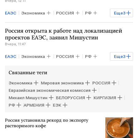
Вчера, 12:11
ЕАЭС
Экономика
РОССИЯ
РФ
Еще
3
КИРГИЗИЯ
Михаил Мишустин
Россия открыта к работе над локализацией
Садыр Жапаров
проектов ЕАЭС, заявил Мишустин
Вчера, 11:47
ЕАЭС
Экономика
РОССИЯ
РФ
Еще
3
КИРГИЗИЯ
Михаил Мишустин
Связанные теги
Садыр Жапаров
Экономика
Мировая экономика
РОССИЯ
Евразийская экономическая комиссия
Михаил Мишустин
БЕЛОРУССИЯ
КИРГИЗИЯ
РФ
АРМЕНИЯ
ЕЭК
Россия установила рекорд по экспорту
растворимого кофе