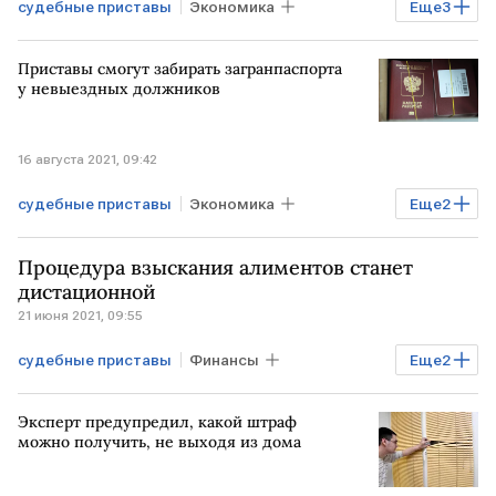
судебные приставы
Экономика
Еще
3
алименты
РОССИЯ
законопроект
Приставы смогут забирать загранпаспорта
у невыездных должников
16 августа 2021, 09:42
судебные приставы
Экономика
Еще
2
паспорт
РОССИЯ
Процедура взыскания алиментов станет
дистационной
21 июня 2021, 09:55
судебные приставы
Финансы
Еще
2
онлайн-сервисы
взыскание
Эксперт предупредил, какой штраф
можно получить, не выходя из дома