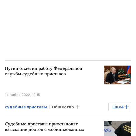
коллекторы
Путин отметил работу Федеральной
службы судебных приставов
1 ноября 2022, 10:15
судебные приставы
Общество
Еще
4
Экономика
Владимир Путин
Судебные приставы приостановят
РОССИЯ
ФССП
взыскание долгов с мобилизованных