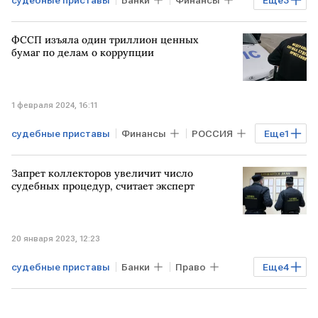
РОССИЯ
ФССП
взыскание долгов
ФССП изъяла один триллион ценных
бумаг по делам о коррупции
1 февраля 2024, 16:11
судебные приставы
Финансы
РОССИЯ
Еще
1
чиновники
Запрет коллекторов увеличит число
судебных процедур, считает эксперт
20 января 2023, 12:23
судебные приставы
Банки
Право
Еще
4
Общество
Финансы
РОССИЯ