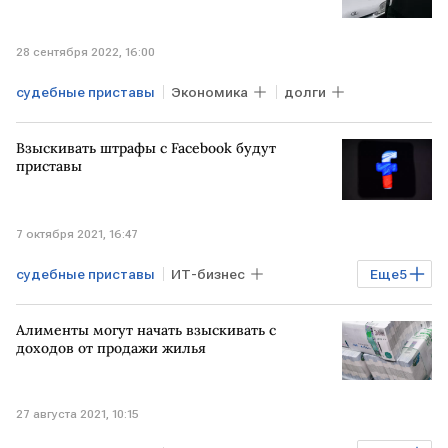
28 сентября 2022, 16:00
судебные приставы
Экономика
долги
Взыскивать штрафы с Facebook будут
приставы
7 октября 2021, 16:47
судебные приставы
ИТ-бизнес
Еще
5
Технологии
регулирование интернета
Алименты могут начать взыскивать с
Facebook
штраф
суд
доходов от продажи жилья
27 августа 2021, 10:15