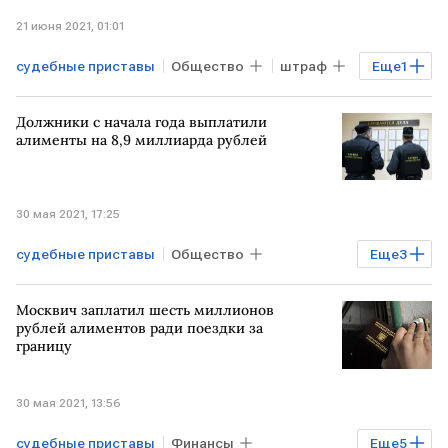
21 июня 2021, 01:01
судебные приставы
Общество
штраф
Еще
1
курение
Должники с начала года выплатили
алименты на 8,9 миллиарда рублей
30 мая 2021, 17:25
судебные приставы
Общество
Еще
3
Финансы
взыскание
долги
Москвич заплатил шесть миллионов
рублей алиментов ради поездки за
границу
30 мая 2021, 13:56
судебные приставы
Финансы
Еще
5