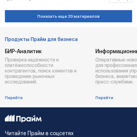
задолженность
долги
МОСКВА
Показать еще 20 материалов
выезд
дети
Продукты Прайм для бизнеса
БИР-Аналитик
Информационн
Проверка надёжности и
Оперативные ново
платёжеспособности
для профессионал
контрагентов, поиск клиентов и
использования уп
проведение рыночных
бизнеса, аналитик
исследований.
пресс-службами.
Перейти
Перейти
Читайте Прайм в соцсетях