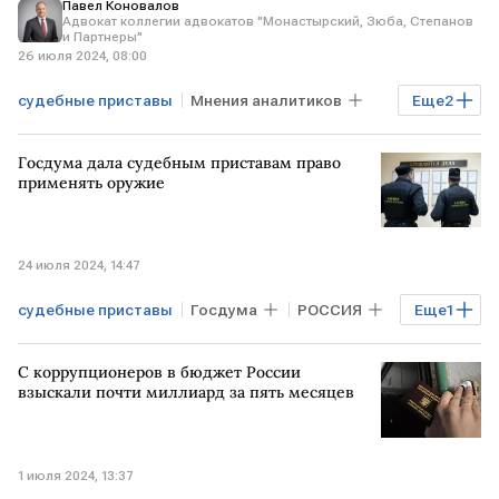
Павел Коновалов
Адвокат коллегии адвокатов "Монастырский, Зюба, Степанов
и Партнеры"
26 июля 2024, 08:00
судебные приставы
Мнения аналитиков
Еще
2
суд
повышение пошлин
Госдума дала судебным приставам право
применять оружие
24 июля 2024, 14:47
судебные приставы
Госдума
РОССИЯ
Еще
1
оружие
С коррупционеров в бюджет России
взыскали почти миллиард за пять месяцев
1 июля 2024, 13:37