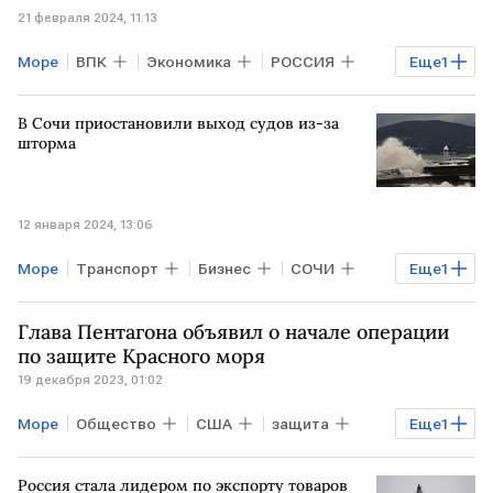
21 февраля 2024, 11:13
Море
ВПК
Экономика
РОССИЯ
Еще
1
вооружение
В Сочи приостановили выход судов из-за
шторма
12 января 2024, 13:06
Море
Транспорт
Бизнес
СОЧИ
Еще
1
шторм
Глава Пентагона объявил о начале операции
по защите Красного моря
19 декабря 2023, 01:02
Море
Общество
США
защита
Еще
1
операция
Россия стала лидером по экспорту товаров