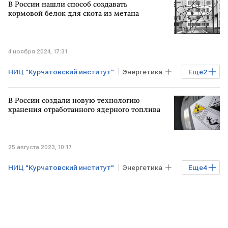
В России нашли способ создавать
МОСКВА
РФ
Московская область
кормовой белок для скота из метана
Владимир Путин
Росатом
Минпромторг
4 ноября 2024, 17:31
НИЦ "Курчатовский институт"
Энергетика
Еще
2
метан
Газ
В России создали новую технологию
хранения отработанного ядерного топлива
25 августа 2023, 10:17
НИЦ "Курчатовский институт"
Энергетика
Еще
4
Технологии
РОССИЯ
ядерное топливо
хранение