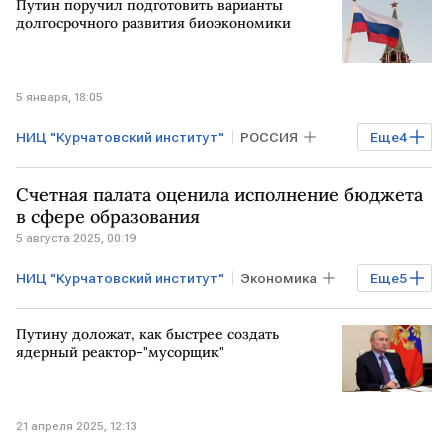
Путин поручил подготовить варианты
долгосрочного развития биоэкономики
5 января, 18:05
НИЦ "Курчатовский институт"
РОССИЯ
Еще
4
Финансы
РФ
Владимир Путин
Счетная палата оценила исполнение бюджета
Совет по стратегическому развитию
в сфере образования
5 августа 2025, 00:19
НИЦ "Курчатовский институт"
Экономика
Еще
5
РОССИЯ
Общество
РФ
Путину доложат, как быстрее создать
Счетная палата
Минобрнауки
ядерный реактор-"мусорщик"
21 апреля 2025, 12:13