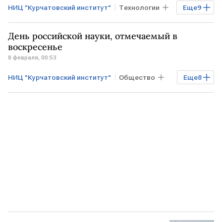
НИЦ "Курчатовский институт"
Технологии
Еще
9
РОССИЯ
РФ
МОСКВА
День российской науки, отмечаемый в
КРАСНОЯРСКИЙ КРАЙ
воскресенье
8 февраля, 00:53
Владимир Путин
Денис Мантуров
НИЦ "Курчатовский институт"
Общество
Еще
8
Дмитрий Чернышенко
Росконгресс
Экономика
РФ
САРОВ
Байкал
Росатом
Дмитрий Чернышенко
Владимир Путин
РАН
Объединенный институт ядерных исследований