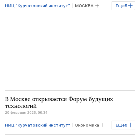
НИЦ "Курчатовский институт"
МОСКВА
Еще
5
РФ
Владимир Путин
Михаил Мишустин
Алексей Лихачев
Росатом
В Москве открывается Форум будущих
технологий
20 февраля 2025, 00:34
НИЦ "Курчатовский институт"
Экономика
Еще
8
Промышленность
РОССИЯ