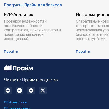
Транснефть
ВСТО
Продукты Прайм для бизнеса
БИР-Аналитик
Информационн
Проверка надёжности и
Оперативные ново
платёжеспособности
для профессионал
контрагентов, поиск клиентов и
использования уп
проведение рыночных
бизнеса, аналитик
исследований.
пресс-службами.
Перейти
Перейти
Читайте Прайм в соцсетях
Об Агентстве
Обратная связь