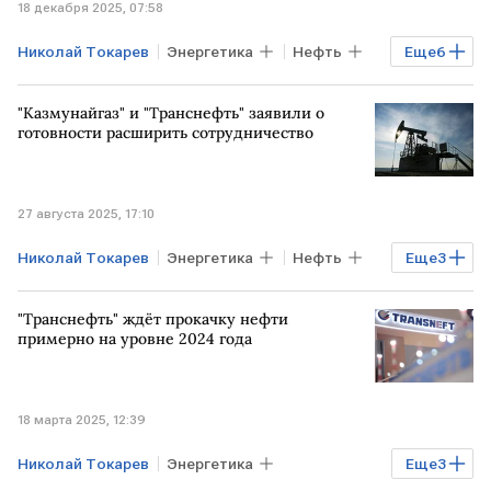
18 декабря 2025, 07:58
Николай Токарев
Энергетика
Нефть
Еще
6
ГЕРМАНИЯ
КАЗАХСТАН
Астана
"Казмунайгаз" и "Транснефть" заявили о
КазТрансОйл
Транснефть
готовности расширить сотрудничество
Казмунайгаз
27 августа 2025, 17:10
Николай Токарев
Энергетика
Нефть
Еще
3
МОСКВА
Казмунайгаз
Транснефть
"Транснефть" ждёт прокачку нефти
примерно на уровне 2024 года
18 марта 2025, 12:39
Николай Токарев
Энергетика
Еще
3