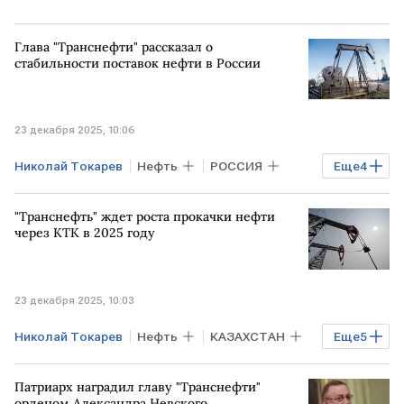
Глава "Транснефти" рассказал о
стабильности поставок нефти в России
23 декабря 2025, 10:06
Николай Токарев
Нефть
РОССИЯ
Еще
4
МОСКВА
САНКТ-ПЕТЕРБУРГ
"Транснефть" ждет роста прокачки нефти
Транснефть
РЖД
через КТК в 2025 году
23 декабря 2025, 10:03
Николай Токарев
Нефть
КАЗАХСТАН
Еще
5
Черное море
РФ
КТК
Патриарх наградил главу "Транснефти"
Транснефть
Казмунайгаз
орденом Александра Невского