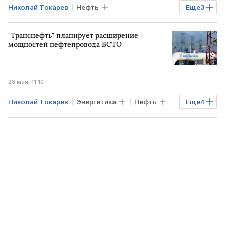
Николай Токарев
Нефть
Еще
3
Азиатско-Тихоокеанский регион
"Транснефть" планирует расширение
козьмино
Транснефть
мощностей нефтепровода ВСТО
28 мая, 11:10
Николай Токарев
Энергетика
Нефть
Еще
4
Транснефть
Дальний Восток
козьмино
ВСТО