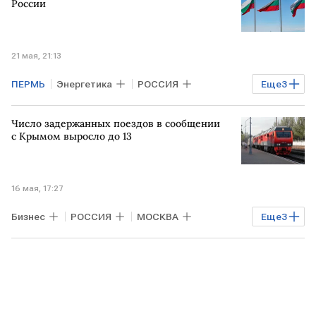
РФ
Владимир Путин
АСЕАН
России
21 мая, 21:13
ПЕРМЬ
Энергетика
РОССИЯ
Еще
3
БОЛГАРИЯ
РФ
Владимир Путин
Число задержанных поездов в сообщении
с Крымом выросло до 13
16 мая, 17:27
Бизнес
РОССИЯ
МОСКВА
Еще
3
СИМФЕРОПОЛЬ
КРЫМ
Гранд сервис экспресс