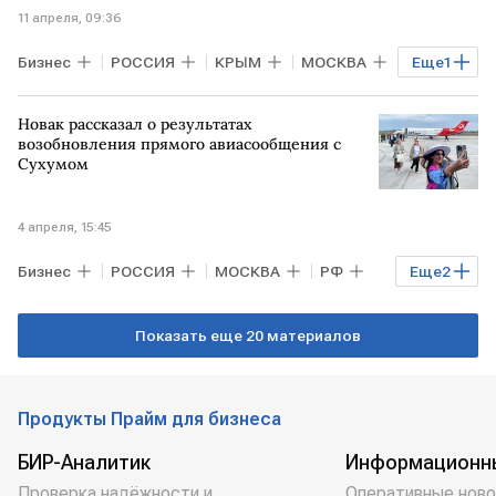
11 апреля, 09:36
Бизнес
РОССИЯ
КРЫМ
МОСКВА
Еще
1
САНКТ-ПЕТЕРБУРГ
Новак рассказал о результатах
возобновления прямого авиасообщения с
Сухумом
4 апреля, 15:45
Бизнес
РОССИЯ
МОСКВА
РФ
Еще
2
Сухум
Александр Новак
Показать еще 20 материалов
Продукты Прайм для бизнеса
БИР-Аналитик
Информационн
Проверка надёжности и
Оперативные ново