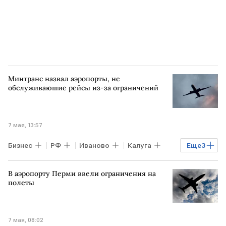
Минтранс назвал аэропорты, не
обслуживаюшие рейсы из-за ограничений
7 мая, 13:57
Бизнес
РФ
Иваново
Калуга
Еще
3
аэропорт Внуково
РОССИЯ
В аэропорту Перми ввели ограничения на
Воздушный транспорт
полеты
7 мая, 08:02