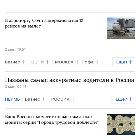
В аэропорту Сочи задерживаются 12
рейсов на вылет
2 мая, 18:51
Бизнес
СОЧИ
МОСКВА
Уфа
Еще
1
Росавиация
Названы самые аккуратные водители в России
2 мая, 02:48
ПЕРМЬ
Бизнес
РОССИЯ
Еще
7
Общество
Иркутск
Томск
Банк России выпустит новые памятные
Toyota
Kia
Hyundai
монеты серии "Города трудовой доблести"
Toyota Camry
BMW X5