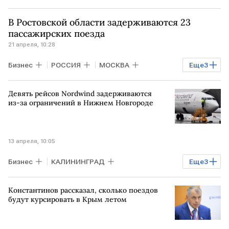
МОСКВА
САНКТ-ПЕТЕРБУРГ
В Ростовской области задерживаются 23
САМАРА
Делимобиль
пассажирских поезда
21 апреля, 10:28
Бизнес
РОССИЯ
МОСКВА
Еще
3
НОВОРОССИЙСК
САНКТ-ПЕТЕРБУРГ
Девять рейсов Nordwind задерживаются
Федеральная пассажирская компания
из-за ограничений в Нижнем Новгороде
13 апреля, 10:05
Бизнес
КАЛИНИНГРАД
Еще
3
НИЖНИЙ НОВГОРОД
МОСКВА
Константинов рассказал, сколько поездов
Nordwind
будут курсировать в Крым летом