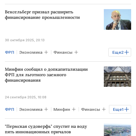
Авто
Вексельберг призвал расширить
финансирование промышленности
30 октября 2025, 20:13
ФРП
Экономика
Финансы
Еще
2
РОССИЯ
Виктор Вексельберг
Минфин сообщил о допкапитализации
Фонд развития промышленности
ФРП для льготного заемного
финансирования
24 сентября 2025, 10:08
ФРП
Экономика
Минфин
Финансы
Еще
1
РОССИЯ
"Пермская судоверфь" спустит на воду
пять инновационных причалов