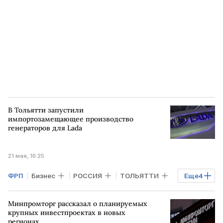
Фонд развития промышленности
В Тольятти запустили
импортозамещающее производство
генераторов для Lada
21 мая, 10:25
ФРП
Бизнес
РОССИЯ
ТОЛЬЯТТИ
Еще
4
Самарская область
Минпромторг рассказал о планируемых
Фонд развития промышленности
крупных инвестпроектах в новых
регионах