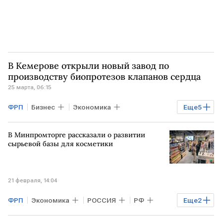
В Кемерове открыли новый завод по
производству биопротезов клапанов сердца
25 марта, 06:15
ФРП
Бизнес
Экономика
Еще
5
Промышленность
КЕМЕРОВО
В Минпромторге рассказали о развитии
КУЗБАСС
ИНДИЯ
сырьевой базы для косметики
Фонд развития промышленности
21 февраля, 14:04
ФРП
Экономика
РОССИЯ
РФ
Еще
2
Минпромторг