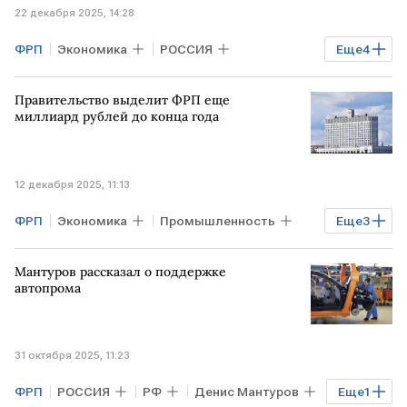
22 декабря 2025, 14:28
ФРП
Экономика
РОССИЯ
Еще
4
Промышленность
РФ
Правительство выделит ФРП еще
Антон Алиханов
Минпромторг
миллиард рублей до конца года
12 декабря 2025, 11:13
ФРП
Экономика
Промышленность
Еще
3
РОССИЯ
РФ
Михаил Мишустин
Мантуров рассказал о поддержке
автопрома
31 октября 2025, 11:23
ФРП
РОССИЯ
РФ
Денис Мантуров
Еще
1