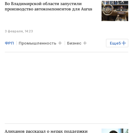
Во Владимирской области запустили
Агентство стратегических инициатив
производство автокомпонентов для Aurus
3 февраля, 14:23
ФРП
Промышленность
Бизнес
Еще
5
ГЕРМАНИЯ
КИТАЙ
Камаз
Фонд развития промышленности
Авто
Алиханов рассказал о мерах поддержки