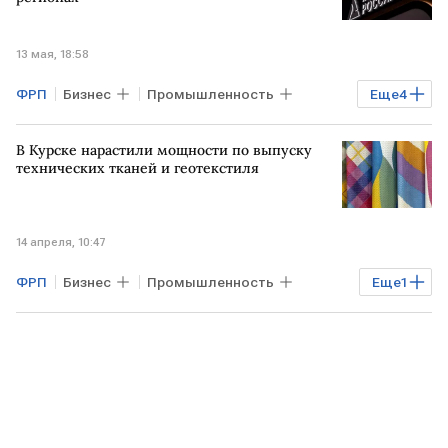
Минпромторг
Авто
13 мая, 18:58
ФРП
Бизнес
Промышленность
Еще
4
ЛНР
РФ
Запорожская область
В Курске нарастили мощности по выпуску
Минпромторг
технических тканей и геотекстиля
14 апреля, 10:47
ФРП
Бизнес
Промышленность
Еще
1
Фонд развития промышленности