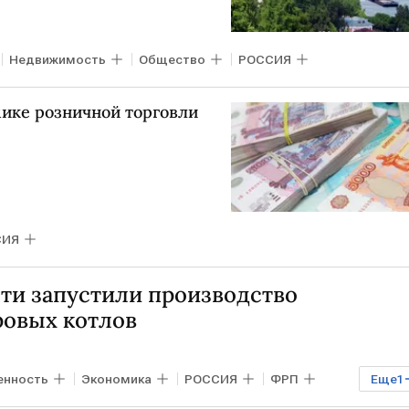
Недвижимость
Общество
РОССИЯ
ике розничной торговли
СИЯ
сти запустили производство
овых котлов
нность
Экономика
РОССИЯ
ФРП
Еще
1