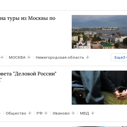
на туры из Москвы по
МОСКВА
Нижегородская область
Еще
3
ий Чернышенко
Российский союз туриндустрии
овета "Деловой России"
Г
Общество
РФ
Иваново
МВД