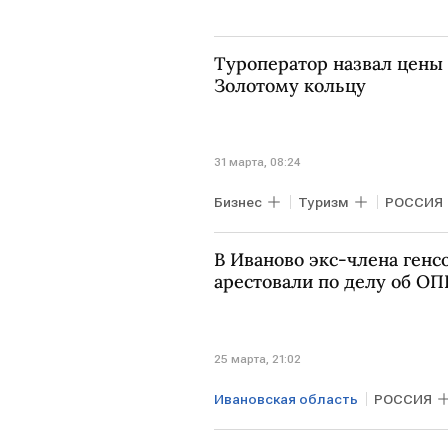
Туроператор назвал цены 
Золотому кольцу
31 марта, 08:24
Бизнес
Туризм
РОССИЯ
НИЖНИЙ НОВГОРОД
Дмитр
В Иваново экс-члена генс
арестовали по делу об ОП
25 марта, 21:02
Ивановская область
РОССИЯ