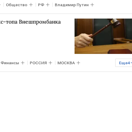
Общество
РФ
Владимир Путин
кс-топа Внешпромбанка
Финансы
РОССИЯ
МОСКВА
Еще
4
омбанк
Агентство по страхованию вкладов