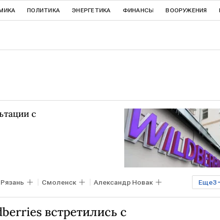
МИКА
ПОЛИТИКА
ЭНЕРГЕТИКА
ФИНАНСЫ
ВООРУЖЕНИЯ
ьтации с
Рязань
Смоленск
Александр Новак
Еще
3
н
berries встретились с