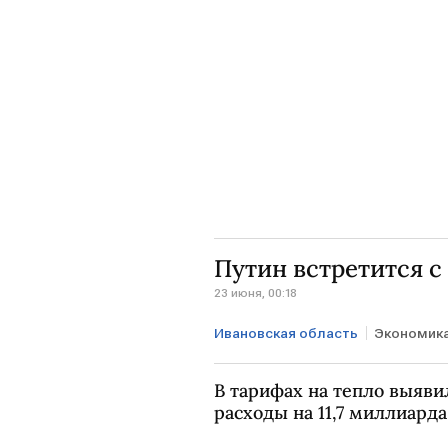
Фонд развития промышленност
Путин встретится 
23 июня, 00:18
Ивановская область
Экономик
Владимир Путин
Михаил М
В тарифах на тепло выяв
расходы на 11,7 миллиард