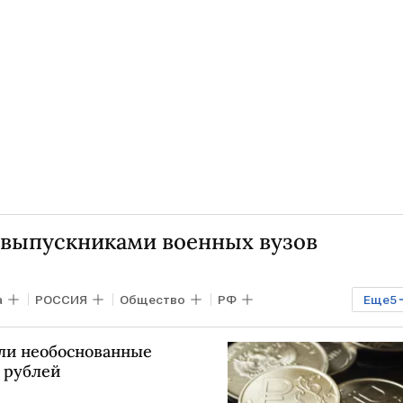
и
с выпускниками военных вузов
а
РОССИЯ
Общество
РФ
Еще
5
урашко
МЧС
ФСБ
Росгвардия
или необоснованные
а рублей