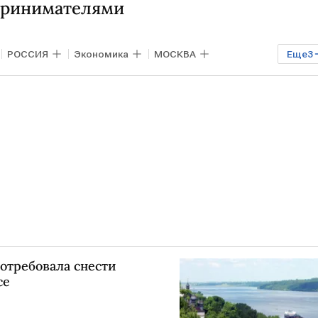
принимателями
РОССИЯ
Экономика
МОСКВА
Еще
3
ies
ВСУ
отребовала снести
се