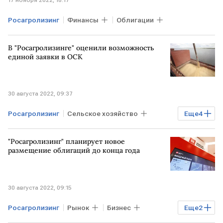
Росагролизинг
Финансы
Облигации
В "Росагролизинге" оценили возможность
единой заявки в ОСК
30 августа 2022, 09:37
Росагролизинг
Сельское хозяйство
Еще
4
Бизнес
Экономика
ОСК
"Росагролизинг" планирует новое
экспорт зерна
размещение облигаций до конца года
30 августа 2022, 09:15
Росагролизинг
Рынок
Бизнес
Еще
2