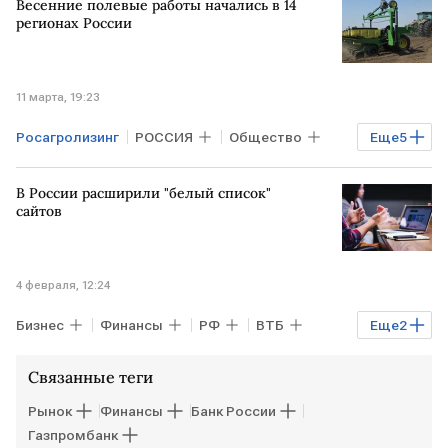
Весенние полевые работы начались в 14
регионах России
11 марта, 19:23
Росагролизинг
РОССИЯ
Общество
Еще
5
РФ
Дмитрий Патрушев
В России расширили "белый список"
Минсельхоз
Минпромторг
сайтов
Сельское хозяйство
4 февраля, 12:24
Бизнес
Финансы
РФ
ВТБ
Еще
2
ПСБ
Burger King
Связанные теги
Рынок
Финансы
Банк России
Газпромбанк