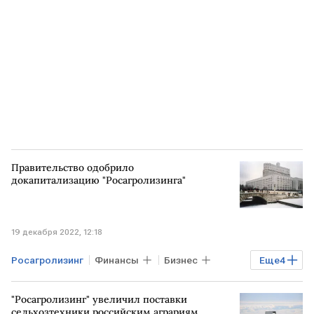
Правительство одобрило
докапитализацию "Росагролизинга"
19 декабря 2022, 12:18
Росагролизинг
Финансы
Бизнес
Еще
4
Экономика
Госпроекты
"Росагролизинг" увеличил поставки
Правительство РФ
докапитализация
сельхозтехники российским аграриям