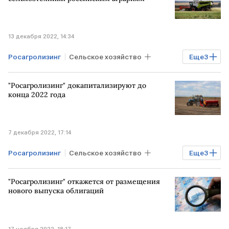
13 декабря 2022, 14:34
Росагролизинг
Сельское хозяйство
Еще
3
Экономика
РОССИЯ
"Росагролизинг" докапитализируют до
сельхозтехника
конца 2022 года
7 декабря 2022, 17:14
Росагролизинг
Сельское хозяйство
Еще
3
Финансы
Экономика
"Росагролизинг" откажется от размещения
докапитализация
нового выпуска облигаций
17 ноября 2022, 18:17