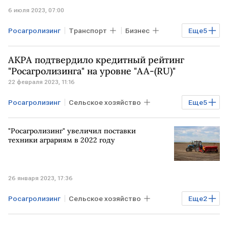
6 июля 2023, 07:00
Росагролизинг
Транспорт
Бизнес
Еще
5
Экономика
Промышленность
АКРА подтвердило кредитный рейтинг
льготы
лизинг
вагоны
"Росагролизинга" на уровне "AA-(RU)"
22 февраля 2023, 11:16
Росагролизинг
Сельское хозяйство
Еще
5
Бизнес
Экономика
РОССИЯ
"Росагролизинг" увеличил поставки
АКРА
кредитный рейтинг
техники аграриям в 2022 году
26 января 2023, 17:36
Росагролизинг
Сельское хозяйство
Еще
2
Экономика
техника