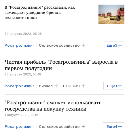
Облигации
эмиссия ценных бумаг
В "Росагролизинге" рассказали, как
замещают ушедшие бренды
сельхозтехники
30 августа 2022, 08:08
Росагролизинг
Сельское хозяйство
Еще
3
Бизнес
Экономика
Чистая прибыль "Росагролизинга" выросла в
сельхозтехника
первом полугодии
23 августа 2022, 16:48
Росагролизинг
Бизнес
РОССИЯ
Еще
1
чистая прибыль
"Росагролизинг" сможет использовать
госсредства на покупку техники
1 августа 2020, 10:12
Росагролизинг
Сельское хозяйство
Еще
4