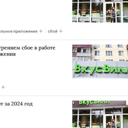
льное приложение
сбой
треннем сбое в работе
ожения
т за 2024 год