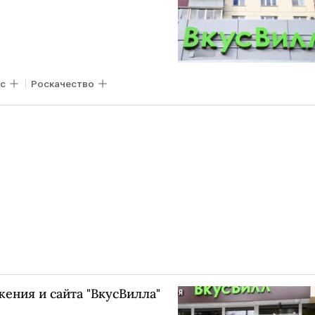
с
Роскачество
ения и сайта "ВкусВилла"