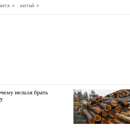
ЧИТА
КИТАЙ
очему нельзя брать
су