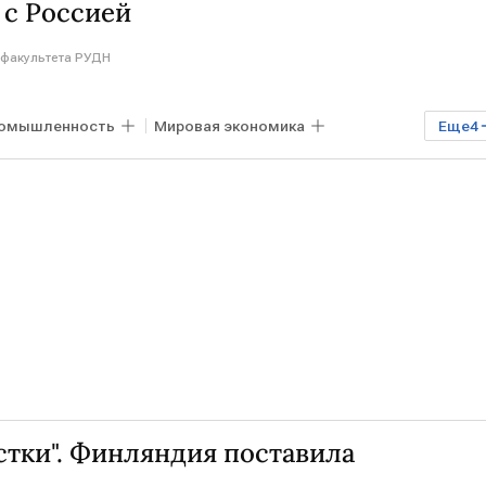
 с Россией
факультета РУДН
омышленность
Мировая экономика
Еще
4
КАНАДА
ЕС
стки". Финляндия поставила