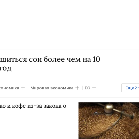
иться сои более чем на 10
год
кономика
Мировая экономика
ЕС
Еще
2
о и кофе из-за закона о