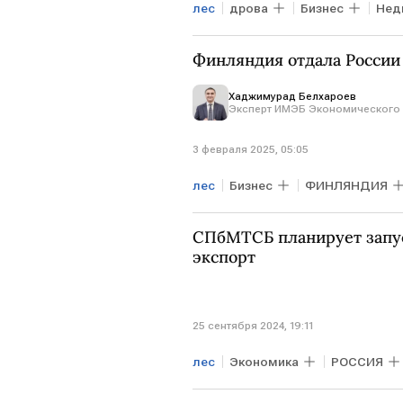
лес
дрова
Бизнес
Нед
Финляндия отдала России 
Хаджимурад Белхароев
Эксперт ИМЭБ Экономического 
3 февраля 2025, 05:05
лес
Бизнес
ФИНЛЯНДИЯ
Хаджимурад Белхароев
РУ
СПбМТСБ планирует запус
экспорт
25 сентября 2024, 19:11
лес
Экономика
РОССИЯ