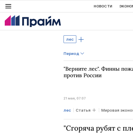
НОВОСТИ
ЭКОНО
лес
Период
"Верните лес". Финны пож
против России
21 мая, 07:07
лес
Статья
Мировая эконо
Прибалтика
Рослесхоз
"Сгоряча рубят с п