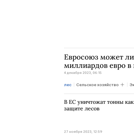
Евросоюз может лиш
миллиардов евро в 
4 декабря 2023, 06:15
лес
Сельское хозяйство
Э
закон
соя
потери
В ЕС уничтожат тонны кака
защите лесов
27 ноября 2023, 12:59