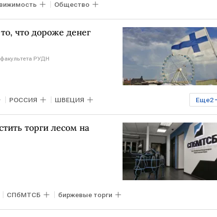
вижимость
Общество
то, что дороже денег
факультета РУДН
РОССИЯ
ШВЕЦИЯ
Еще
2
ДН
тить торги лесом на
СПбМТСБ
биржевые торги