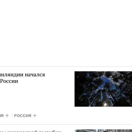
инляндии начался
 России
ИЯ
РОССИЯ