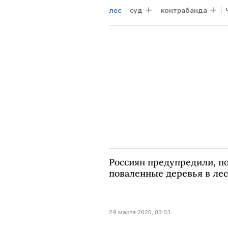
лес
суд
контрабанда
Россиян предупредили, п
поваленные деревья в ле
29 марта 2025, 03:03