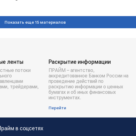
Показать еще 15 материалов
ые ленты
Раскрытие информации
стные потоки
ПРАЙМ – агентство,
ьного
аккредитованное Банком России на
равленцами
проведение действий по
ами, трейдерами,
раскрытию информации о ценных
бумагах и об иных финансовых
инструментах.
Перейти
Прайм в соцсетях