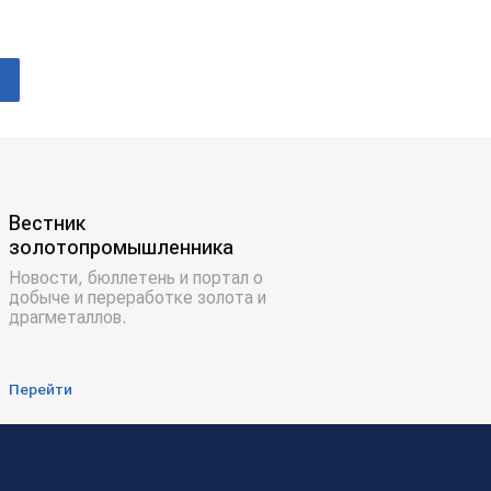
Вестник
золотопромышленника
Новости, бюллетень и портал о
добыче и переработке золота и
драгметаллов.
Перейти