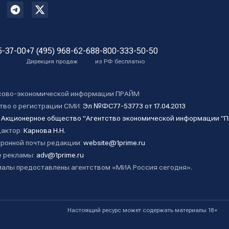
5-37-00
+7 (495) 968-62-68
8-800-333-50-50
Дирекция продаж
из РФ бесплатно
сово-экономической информации ПРАЙМ
тво о регистрации СМИ:
Эл №ФС77-53773 от 17.04.2013
:
Акционерное общество "Агентство экономической информации "
дактор:
Карнова Н.Н.
ронной почты редакции:
website@1prime.ru
 рекламы:
adv@1prime.ru
алы предоставлены агентством «МИА Россия сегодня».
Настоящий ресурс может содержать материалы 18+