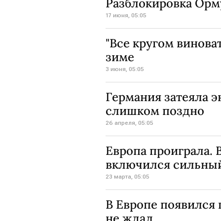
Разблокировка Орму
17 июня, 05:05
"Все кругом виноват
зиме
3 июня, 05:05
Германия затеяла э
слишком поздно
26 апреля, 05:05
Европа проиграла. 
включился сильный
23 марта, 05:05
В Европе появился 
не ждал