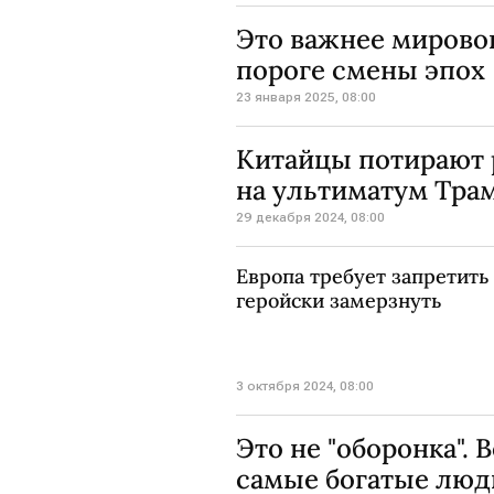
Это важнее мировог
пороге смены эпох
23 января 2025, 08:00
Китайцы потирают р
на ультиматум Тра
29 декабря 2024, 08:00
Европа требует запретить
геройски замерзнуть
3 октября 2024, 08:00
Это не "оборонка". 
самые богатые люд