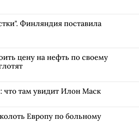
стки". Финляндия поставила
оить цену на нефть по своему
оглотят
 что там увидит Илон Маск
сколоть Европу по больному