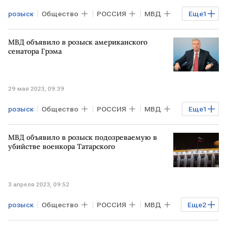
розыск
Общество
РОССИЯ
МВД
Еще
1
Валерий Залужный
МВД объявило в розыск американского
сенатора Грэма
29 мая 2023, 09:39
розыск
Общество
РОССИЯ
МВД
Еще
1
Линдси Грэм
МВД объявило в розыск подозреваемую в
убийстве военкора Татарского
3 апреля 2023, 09:52
розыск
Общество
РОССИЯ
МВД
Еще
2
Дарья Трепова
Владлен Татарский