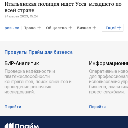
Итальянская полиция ищет Усса-младшего по
всей стране
24 марта 2023, 15:24
розыск
Право
Общество
Бизнес
Еще
2
ИТАЛИЯ
Артем Усс
Продукты Прайм для бизнеса
БИР-Аналитик
Информационн
Проверка надёжности и
Оперативные ново
платёжеспособности
для профессионал
контрагентов, поиск клиентов и
использования уп
проведение рыночных
бизнеса, аналитик
исследований.
пресс-службами.
Перейти
Перейти